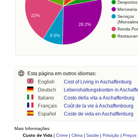
Desportos
Mercearia
22%
Serviços
(Mensalme
28.2%
Renda Po
8.5%
Restauran
Esta página em outros idiomas:
English
Cost of Living in Aschaffenburg
Deutsch
Lebenshaltungskosten in Aschaff
Italiano
Costo della vita a Aschaffenburg
Français
Coût de la vie à Aschaffenbourg
Español
Coste de vida en Aschaffenburg
Mais Informações:
Custo de Vida
|
Crime
|
Clima
|
Saúde
|
Poluição
|
Preços 