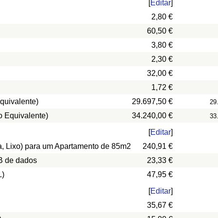
[
Editar
]
2,80 €
60,50 €
3,80 €
2,30 €
32,00 €
1,72 €
quivalente)
29.697,50 €
29
o Equivalente)
34.240,00 €
33
[
Editar
]
ua, Lixo) para um Apartamento de 85m2
240,91 €
B de dados
23,33 €
L)
47,95 €
[
Editar
]
35,67 €