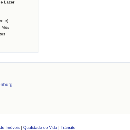
 e Lazer
nte)
r Mês
tes
enburg
de Imóveis
|
Qualidade de Vida
|
Trânsito