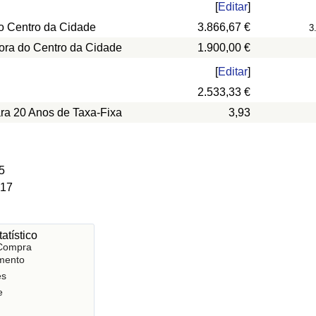
[
Editar
]
o Centro da Cidade
3.866,67 €
3
ora do Centro da Cidade
1.900,00 €
[
Editar
]
2.533,33 €
ara 20 Anos de Taxa-Fixa
3,93
5
 17
atístico
 Compra
mento
es
e