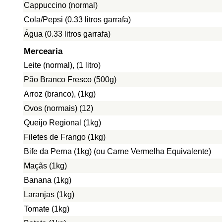
Cappuccino (normal)
Cola/Pepsi (0.33 litros garrafa)
Água (0.33 litros garrafa)
Mercearia
Leite (normal), (1 litro)
Pão Branco Fresco (500g)
Arroz (branco), (1kg)
Ovos (normais) (12)
Queijo Regional (1kg)
Filetes de Frango (1kg)
Bife da Perna (1kg) (ou Carne Vermelha Equivalente)
Maçãs (1kg)
Banana (1kg)
Laranjas (1kg)
Tomate (1kg)