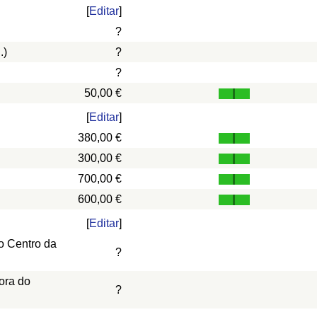
[
Editar
]
?
.)
?
?
50,00 €
[
Editar
]
380,00 €
300,00 €
700,00 €
600,00 €
[
Editar
]
o Centro da
?
ora do
?