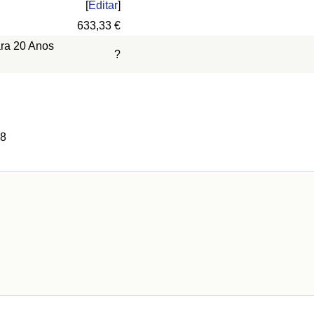
[
Editar
]
633,33 €
ara 20 Anos
?
 8