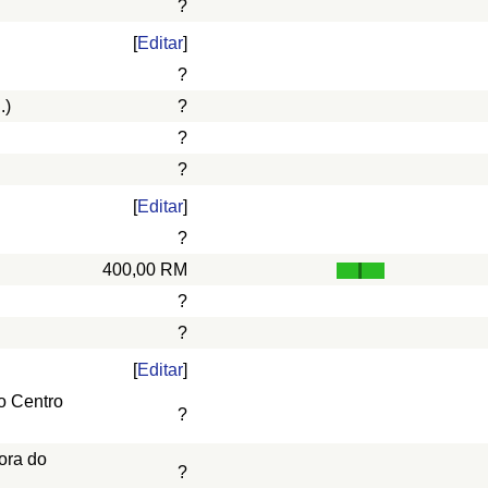
?
[
Editar
]
?
.)
?
?
?
[
Editar
]
?
400,00 RM
?
?
[
Editar
]
o Centro
?
ora do
?