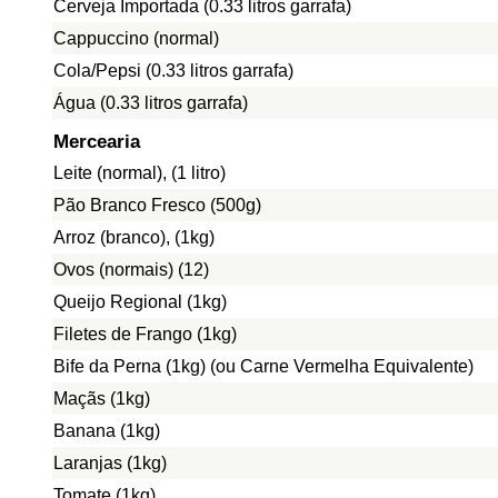
Cerveja Importada (0.33 litros garrafa)
Cappuccino (normal)
Cola/Pepsi (0.33 litros garrafa)
Água (0.33 litros garrafa)
Mercearia
Leite (normal), (1 litro)
Pão Branco Fresco (500g)
Arroz (branco), (1kg)
Ovos (normais) (12)
Queijo Regional (1kg)
Filetes de Frango (1kg)
Bife da Perna (1kg) (ou Carne Vermelha Equivalente)
Maçãs (1kg)
Banana (1kg)
Laranjas (1kg)
Tomate (1kg)