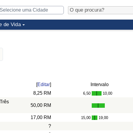
e de Vida
[
Editar
]
Intervalo
8,25 RM
6,50
10,00
-
Três
50,00 RM
17,00 RM
15,00
19,00
-
?