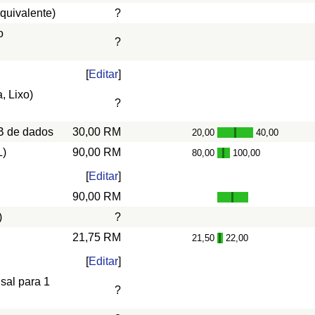
quivalente)
?
o
?
[
Editar
]
, Lixo)
?
B de dados
30,00 RM
20,00
40,00
-
L)
90,00 RM
80,00
100,00
-
[
Editar
]
90,00 RM
)
?
21,75 RM
21,50
22,00
-
[
Editar
]
nsal para 1
?