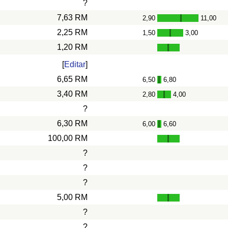
?
7,63 RM
2,90
11,00
-
2,25 RM
1,50
3,00
-
1,20 RM
[
Editar
]
6,65 RM
6,50
6,80
-
3,40 RM
2,80
4,00
-
?
6,30 RM
6,00
6,60
-
100,00 RM
?
?
?
5,00 RM
?
?