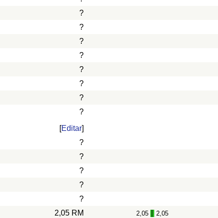
?
?
?
?
?
?
?
?
[
Editar
]
?
?
?
?
?
2,05 RM
2,05
2,05
-