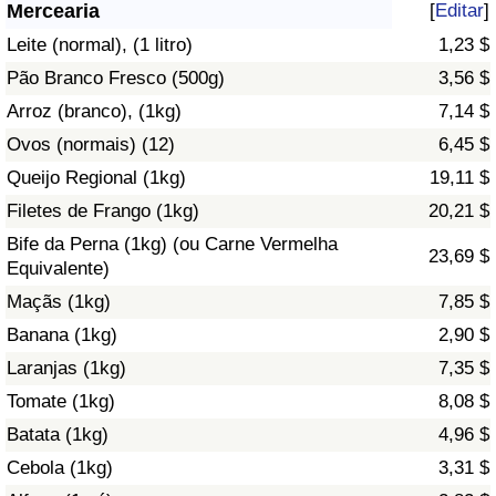
Mercearia
[
Editar
]
Saúde
Leite (normal), (1 litro)
1,23 $
Pão Branco Fresco (500g)
3,56 $
Indicador de Saúde (Atual)
Arroz (branco), (1kg)
7,14 $
Ovos (normais) (12)
6,45 $
Indicador de Saúde
Queijo Regional (1kg)
19,11 $
Indicador de Saúde por País
Filetes de Frango (1kg)
20,21 $
Bife da Perna (1kg) (ou Carne Vermelha
23,69 $
Poluição
Equivalente)
Maçãs (1kg)
7,85 $
Indicador de Poluição (Atual)
Banana (1kg)
2,90 $
Laranjas (1kg)
7,35 $
Índice de poluição
Tomate (1kg)
8,08 $
Indicador de Poluição por País
Batata (1kg)
4,96 $
Cebola (1kg)
3,31 $
Trânsito