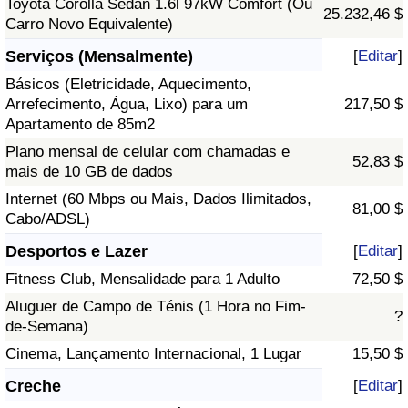
Toyota Corolla Sedan 1.6l 97kW Comfort (Ou
25.232,46 $
Carro Novo Equivalente)
Serviços (Mensalmente)
[
Editar
]
Básicos (Eletricidade, Aquecimento,
Arrefecimento, Água, Lixo) para um
217,50 $
Apartamento de 85m2
Plano mensal de celular com chamadas e
52,83 $
mais de 10 GB de dados
Internet (60 Mbps ou Mais, Dados Ilimitados,
81,00 $
Cabo/ADSL)
Desportos e Lazer
[
Editar
]
Fitness Club, Mensalidade para 1 Adulto
72,50 $
Aluguer de Campo de Ténis (1 Hora no Fim-
?
de-Semana)
Cinema, Lançamento Internacional, 1 Lugar
15,50 $
Creche
[
Editar
]