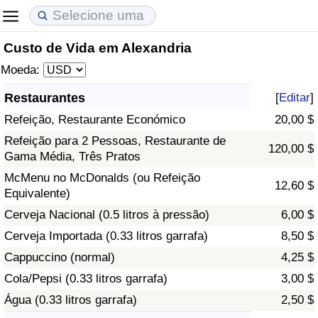
Custo de Vida em Alexandria
Custo de Vida
Preços de Imóveis
Qualidade de Vida
Moeda:
Indicador de Custo de Vida (Atual)
Indicador de Preços de Imóveis (Atual)
Indicador de Qualidade de Vida
Restaurantes
[
Editar
]
Refeição, Restaurante Económico
20,00 $
Indicador de Custo de Vida
Indicador de Preços de Imóveis
Indicador de Qualidade de Vida (Atual)
Refeição para 2 Pessoas, Restaurante de
120,00 $
Gama Média, Três Pratos
Indicador de Custo de Vida Por País
Indicador de Preços de Imóveis por País
Índice de qualidade de vida por país
McMenu no McDonalds (ou Refeição
12,60 $
Equivalente)
em Aqaba
Crime
Cerveja Nacional (0.5 litros à pressão)
6,00 $
Taxa do Indicador de Crime (Atual)
Cerveja Importada (0.33 litros garrafa)
8,50 $
Cappuccino (normal)
4,25 $
Indicador de Crime
Cola/Pepsi (0.33 litros garrafa)
3,00 $
Água (0.33 litros garrafa)
2,50 $
Índice de criminalidade por país