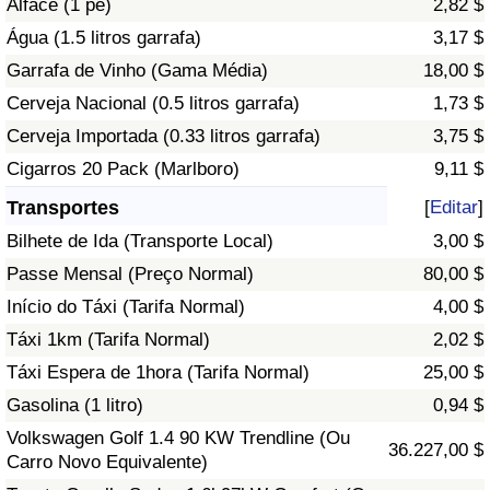
Alface (1 pé)
2,82 $
Água (1.5 litros garrafa)
3,17 $
Indicador de Trânsito
Garrafa de Vinho (Gama Média)
18,00 $
Cerveja Nacional (0.5 litros garrafa)
1,73 $
Indicador de Trânsito (Atual)
Cerveja Importada (0.33 litros garrafa)
3,75 $
Indicador de Trânsito por País
Cigarros 20 Pack (Marlboro)
9,11 $
Transportes
[
Editar
]
Bilhete de Ida (Transporte Local)
3,00 $
Passe Mensal (Preço Normal)
80,00 $
Início do Táxi (Tarifa Normal)
4,00 $
Táxi 1km (Tarifa Normal)
2,02 $
Táxi Espera de 1hora (Tarifa Normal)
25,00 $
Gasolina (1 litro)
0,94 $
Volkswagen Golf 1.4 90 KW Trendline (Ou
36.227,00 $
Carro Novo Equivalente)