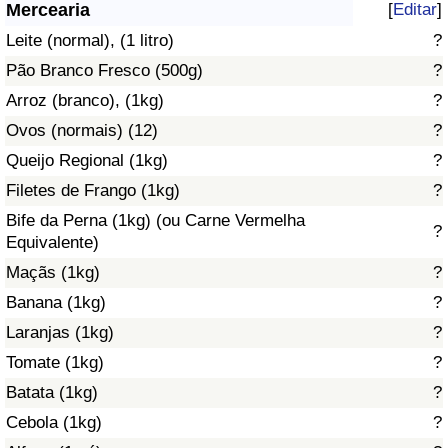
Mercearia
[
Editar
]
Saúde
Leite (normal), (1 litro)
?
Pão Branco Fresco (500g)
?
Indicador de Saúde (Atual)
Arroz (branco), (1kg)
?
Ovos (normais) (12)
?
Indicador de Saúde
Queijo Regional (1kg)
?
Indicador de Saúde por País
Filetes de Frango (1kg)
?
Bife da Perna (1kg) (ou Carne Vermelha
?
Poluição
Equivalente)
Maçãs (1kg)
?
Indicador de Poluição (Atual)
Banana (1kg)
?
Laranjas (1kg)
?
Índice de poluição
Tomate (1kg)
?
Indicador de Poluição por País
Batata (1kg)
?
Cebola (1kg)
?
Trânsito