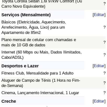
Toyota Corolla Sedan 1.6l 97kW Comfort (Ou
?
Carro Novo Equivalente)
Serviços (Mensalmente)
[
Editar
]
Básicos (Eletricidade, Aquecimento,
Arrefecimento, Água, Lixo) para um
?
Apartamento de 85m2
Plano mensal de celular com chamadas e
?
mais de 10 GB de dados
Internet (60 Mbps ou Mais, Dados Ilimitados,
?
Cabo/ADSL)
Desportos e Lazer
[
Editar
]
Fitness Club, Mensalidade para 1 Adulto
?
Aluguer de Campo de Ténis (1 Hora no Fim-
?
de-Semana)
Cinema, Lançamento Internacional, 1 Lugar
?
Creche
[
Editar
]