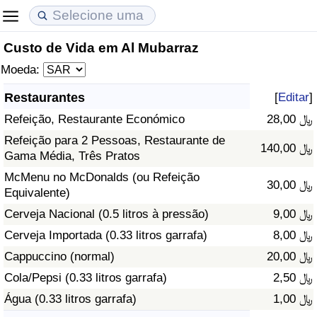
Custo de Vida em Al Mubarraz
Custo de Vida
Preços de Imóveis
Qualidade de Vida
Moeda:
Indicador de Custo de Vida (Atual)
Indicador de Preços de Imóveis (Atual)
Indicador de Qualidade de Vida
Restaurantes
[
Editar
]
Refeição, Restaurante Económico
28,00 ﷼
Indicador de Custo de Vida
Indicador de Preços de Imóveis
Indicador de Qualidade de Vida (Atual)
Refeição para 2 Pessoas, Restaurante de
140,00 ﷼
Gama Média, Três Pratos
Indicador de Custo de Vida Por País
Indicador de Preços de Imóveis por País
Índice de qualidade de vida por país
McMenu no McDonalds (ou Refeição
30,00 ﷼
Equivalente)
em Aqaba
Crime
Cerveja Nacional (0.5 litros à pressão)
9,00 ﷼
Taxa do Indicador de Crime (Atual)
Cerveja Importada (0.33 litros garrafa)
8,00 ﷼
Cappuccino (normal)
20,00 ﷼
Indicador de Crime
Cola/Pepsi (0.33 litros garrafa)
2,50 ﷼
Água (0.33 litros garrafa)
1,00 ﷼
Índice de criminalidade por país