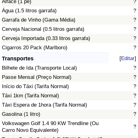
Alface (1 pé)
?
Água (1.5 litros garrafa)
?
Indicador de Trânsito
Garrafa de Vinho (Gama Média)
?
Cerveja Nacional (0.5 litros garrafa)
?
Indicador de Trânsito (Atual)
Cerveja Importada (0.33 litros garrafa)
?
Indicador de Trânsito por País
Cigarros 20 Pack (Marlboro)
?
Transportes
[
Editar
]
Bilhete de Ida (Transporte Local)
?
Passe Mensal (Preço Normal)
?
Início do Táxi (Tarifa Normal)
?
Táxi 1km (Tarifa Normal)
?
Táxi Espera de 1hora (Tarifa Normal)
?
Gasolina (1 litro)
?
Volkswagen Golf 1.4 90 KW Trendline (Ou
?
Carro Novo Equivalente)