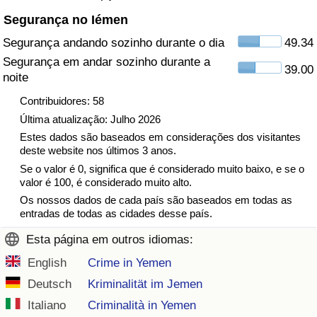
Segurança no Iémen
Indicador de Trânsito
Segurança andando sozinho durante o dia
49.34
Segurança em andar sozinho durante a
Indicador de Trânsito (Atual)
39.00
noite
Contribuidores: 58
Indicador de Trânsito por País
Última atualização: Julho 2026
Estes dados são baseados em considerações dos visitantes
deste website nos últimos 3 anos.
Se o valor é 0, significa que é considerado muito baixo, e se o
valor é 100, é considerado muito alto.
Os nossos dados de cada país são baseados em todas as
entradas de todas as cidades desse país.
Esta página em outros idiomas:
English
Crime in Yemen
Deutsch
Kriminalität im Jemen
Italiano
Criminalità in Yemen