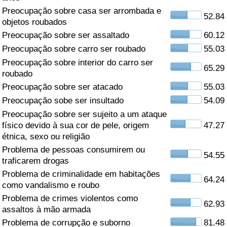
Preocupação sobre casa ser arrombada e
52.84
Saúde
objetos roubados
Preocupação sobre ser assaltado
60.12
Indicador de Saúde (Atual)
Preocupação sobre carro ser roubado
55.03
Preocupação sobre interior do carro ser
65.29
Indicador de Saúde
roubado
Preocupação sobre ser atacado
55.03
Indicador de Saúde por País
Preocupação sobe ser insultado
54.09
Preocupação sobre ser sujeito a um ataque
Poluição
físico devido à sua cor de pele, origem
47.27
étnica, sexo ou religião
Indicador de Poluição (Atual)
Problema de pessoas consumirem ou
54.55
traficarem drogas
Índice de poluição
Problema de criminalidade em habitações
64.24
como vandalismo e roubo
Problema de crimes violentos como
Indicador de Poluição por País
62.93
assaltos à mão armada
Problema de corrupção e suborno
81.48
Trânsito