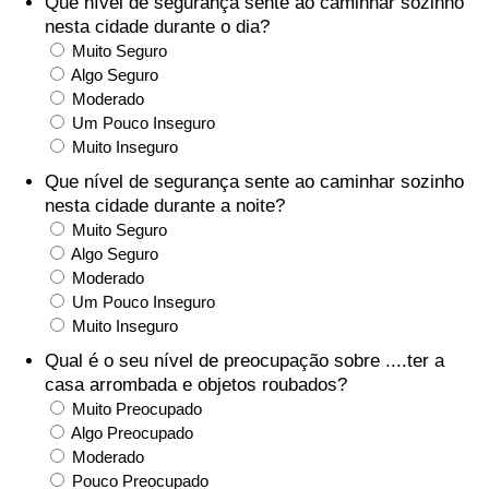
Que nível de segurança sente ao caminhar sozinho
nesta cidade durante o dia?
Saúde
Muito Seguro
Algo Seguro
Indicador de Saúde (Atual)
Moderado
Um Pouco Inseguro
Muito Inseguro
Indicador de Saúde
Que nível de segurança sente ao caminhar sozinho
nesta cidade durante a noite?
Indicador de Saúde por País
Muito Seguro
Algo Seguro
Poluição
Moderado
Um Pouco Inseguro
Indicador de Poluição (Atual)
Muito Inseguro
Qual é o seu nível de preocupação sobre ....ter a
Índice de poluição
casa arrombada e objetos roubados?
Muito Preocupado
Indicador de Poluição por País
Algo Preocupado
Moderado
Pouco Preocupado
Trânsito