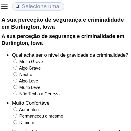
A sua perceção de segurança e criminalidade
Custo de Vida
Preços de Imóveis
Qualidade de Vida
em Burlington, Iowa
A sua perceção de segurança e criminalidade em
Indicador de Custo de Vida (Atual)
Indicador de Preços de Imóveis (Atual)
Indicador de Qualidade de Vida
Burlington, Iowa
Indicador de Custo de Vida
Indicador de Preços de Imóveis
Indicador de Qualidade de Vida (Atual)
Qual acha ser o nível de gravidade da criminalidade?
Muito Grave
Indicador de Custo de Vida Por País
Indicador de Preços de Imóveis por País
Índice de qualidade de vida por país
Algo Grave
Neutro
Algo Leve
em Aqaba
Crime
Muito Leve
Não Tenho a Certeza
Taxa do Indicador de Crime (Atual)
Muito Confortável
Aumentou
Indicador de Crime
Permaneceu o mesmo
Diminui
Índice de criminalidade por país