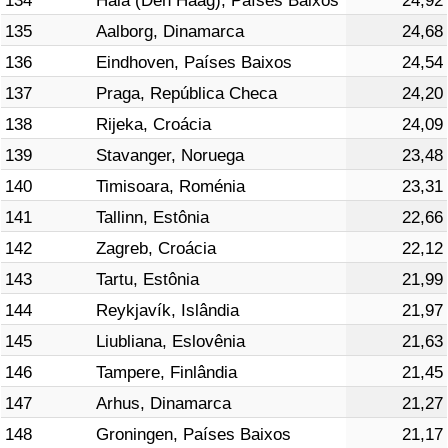
134
Haia (Den Haag), Países Baixos
24,92
135
Aalborg, Dinamarca
24,68
136
Eindhoven, Países Baixos
24,54
137
Praga, República Checa
24,20
138
Rijeka, Croácia
24,09
139
Stavanger, Noruega
23,48
140
Timisoara, Roménia
23,31
141
Tallinn, Estônia
22,66
142
Zagreb, Croácia
22,12
143
Tartu, Estônia
21,99
144
Reykjavík, Islândia
21,97
145
Liubliana, Eslovênia
21,63
146
Tampere, Finlândia
21,45
147
Arhus, Dinamarca
21,27
148
Groningen, Países Baixos
21,17