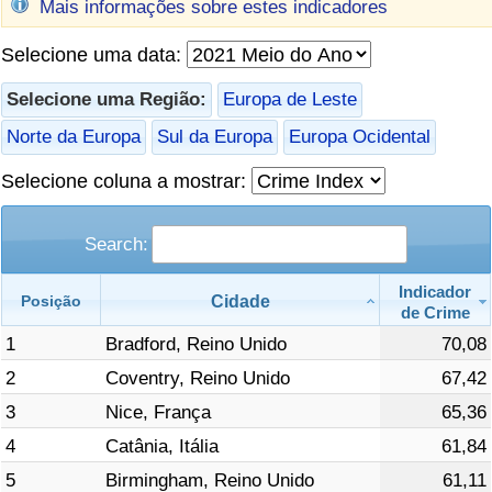
Mais informações sobre estes indicadores
Saúde
Selecione uma data:
Indicador de Saúde (Atual)
Selecione uma Região:
Europa de Leste
Norte da Europa
Sul da Europa
Europa Ocidental
Indicador de Saúde
Selecione coluna a mostrar:
Indicador de Saúde por País
Search:
Poluição
Indicador
Cidade
Posição
de Crime
Indicador de Poluição (Atual)
1
Bradford, Reino Unido
70,08
Índice de poluição
2
Coventry, Reino Unido
67,42
3
Nice, França
65,36
Indicador de Poluição por País
4
Catânia, Itália
61,84
5
Birmingham, Reino Unido
61,11
Trânsito