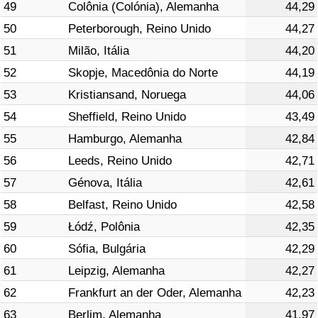
49
Colônia (Colónia), Alemanha
44,29
50
Peterborough, Reino Unido
44,27
51
Milão, Itália
44,20
52
Skopje, Macedônia do Norte
44,19
53
Kristiansand, Noruega
44,06
54
Sheffield, Reino Unido
43,49
55
Hamburgo, Alemanha
42,84
56
Leeds, Reino Unido
42,71
57
Génova, Itália
42,61
58
Belfast, Reino Unido
42,58
59
Łódź, Polônia
42,35
60
Sófia, Bulgária
42,29
61
Leipzig, Alemanha
42,27
62
Frankfurt an der Oder, Alemanha
42,23
63
Berlim, Alemanha
41,97