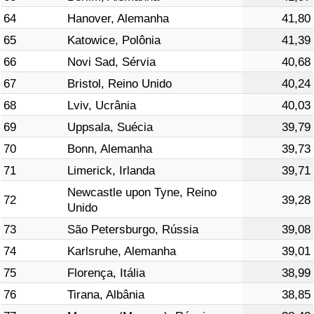
64
Hanover, Alemanha
41,80
65
Katowice, Polônia
41,39
66
Novi Sad, Sérvia
40,68
67
Bristol, Reino Unido
40,24
68
Lviv, Ucrânia
40,03
69
Uppsala, Suécia
39,79
70
Bonn, Alemanha
39,73
71
Limerick, Irlanda
39,71
Newcastle upon Tyne, Reino
72
39,28
Unido
73
São Petersburgo, Rússia
39,08
74
Karlsruhe, Alemanha
39,01
75
Florença, Itália
38,99
76
Tirana, Albânia
38,85