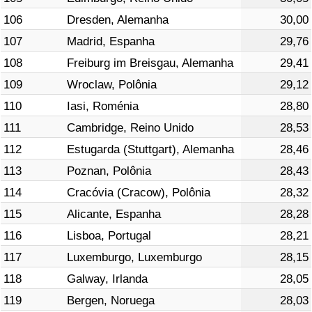
106
Dresden, Alemanha
30,00
107
Madrid, Espanha
29,76
108
Freiburg im Breisgau, Alemanha
29,41
109
Wroclaw, Polônia
29,12
110
Iasi, Roménia
28,80
111
Cambridge, Reino Unido
28,53
112
Estugarda (Stuttgart), Alemanha
28,46
113
Poznan, Polônia
28,43
114
Cracóvia (Cracow), Polônia
28,32
115
Alicante, Espanha
28,28
116
Lisboa, Portugal
28,21
117
Luxemburgo, Luxemburgo
28,15
118
Galway, Irlanda
28,05
119
Bergen, Noruega
28,03