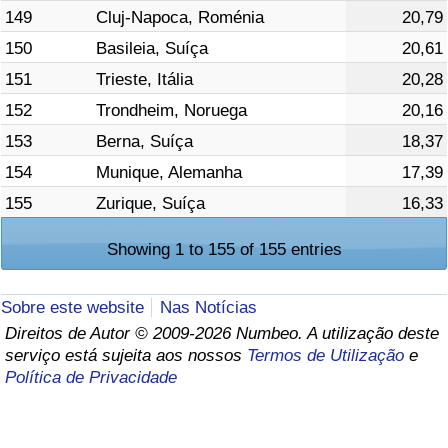
149
Cluj-Napoca, Roménia
20,79
150
Basileia, Suíça
20,61
151
Trieste, Itália
20,28
152
Trondheim, Noruega
20,16
153
Berna, Suíça
18,37
154
Munique, Alemanha
17,39
155
Zurique, Suíça
16,33
Showing 1 to 155 of 155 entries
Sobre este website
Nas Notícias
Direitos de Autor © 2009-2026 Numbeo. A utilização deste
serviço está sujeita aos nossos
Termos de Utilização
e
Política de Privacidade