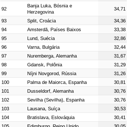
Banja Luka, Bósnia e
92
34,71
Herzegovina
93
Split, Croácia
34,36
94
Amsterdã, Países Baixos
33,38
95
Lund, Suécia
32,86
96
Varna, Bulgária
32,44
97
Nuremberga, Alemanha
31,67
98
Gdansk, Polônia
31,29
99
Níjni Novgorod, Rússia
31,26
100
Palma de Maiorca, Espanha
30,81
101
Dusseldorf, Alemanha
30,76
102
Sevilha (Sevilha), Espanha
30,76
103
Lausana, Suíça
30,53
104
Bratislava, Eslováquia
30,41
105
Edimburgo, Reino Unido
30,05