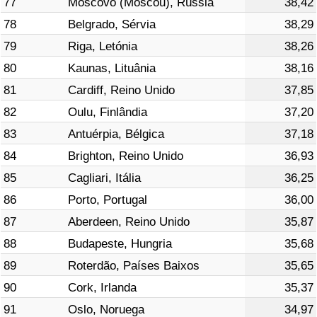
77
Moscovo (Moscou), Rússia
38,42
78
Belgrado, Sérvia
38,29
79
Riga, Letónia
38,26
80
Kaunas, Lituânia
38,16
81
Cardiff, Reino Unido
37,85
82
Oulu, Finlândia
37,20
83
Antuérpia, Bélgica
37,18
84
Brighton, Reino Unido
36,93
85
Cagliari, Itália
36,25
86
Porto, Portugal
36,00
87
Aberdeen, Reino Unido
35,87
88
Budapeste, Hungria
35,68
89
Roterdão, Países Baixos
35,65
90
Cork, Irlanda
35,37
91
Oslo, Noruega
34,97