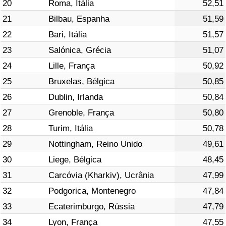
20
Roma, Itália
52,51
21
Bilbau, Espanha
51,59
22
Bari, Itália
51,57
23
Salónica, Grécia
51,07
24
Lille, França
50,92
25
Bruxelas, Bélgica
50,85
26
Dublin, Irlanda
50,84
27
Grenoble, França
50,80
28
Turim, Itália
50,78
29
Nottingham, Reino Unido
49,61
30
Liege, Bélgica
48,45
31
Carcóvia (Kharkiv), Ucrânia
47,99
32
Podgorica, Montenegro
47,84
33
Ecaterimburgo, Rússia
47,79
34
Lyon, França
47,55