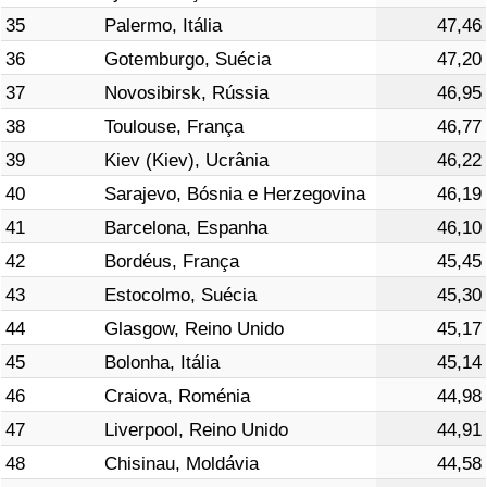
35
Palermo, Itália
47,46
36
Gotemburgo, Suécia
47,20
37
Novosibirsk, Rússia
46,95
38
Toulouse, França
46,77
39
Kiev (Kiev), Ucrânia
46,22
40
Sarajevo, Bósnia e Herzegovina
46,19
41
Barcelona, Espanha
46,10
42
Bordéus, França
45,45
43
Estocolmo, Suécia
45,30
44
Glasgow, Reino Unido
45,17
45
Bolonha, Itália
45,14
46
Craiova, Roménia
44,98
47
Liverpool, Reino Unido
44,91
48
Chisinau, Moldávia
44,58