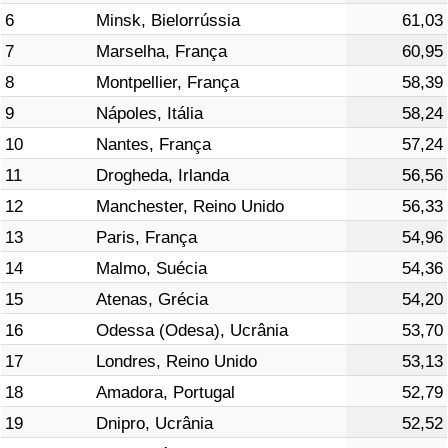
6
Minsk, Bielorrússia
61,03
Indicador de Trânsito
7
Marselha, França
60,95
8
Montpellier, França
58,39
Indicador de Trânsito (Atual)
9
Nápoles, Itália
58,24
10
Nantes, França
57,24
Indicador de Trânsito por País
11
Drogheda, Irlanda
56,56
12
Manchester, Reino Unido
56,33
13
Paris, França
54,96
14
Malmo, Suécia
54,36
15
Atenas, Grécia
54,20
16
Odessa (Odesa), Ucrânia
53,70
17
Londres, Reino Unido
53,13
18
Amadora, Portugal
52,79
19
Dnipro, Ucrânia
52,52