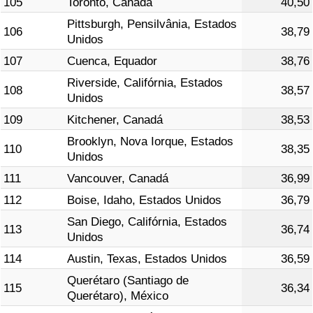
105
Toronto, Canadá
40,50
Pittsburgh, Pensilvânia, Estados
106
38,79
Unidos
107
Cuenca, Equador
38,76
Riverside, Califórnia, Estados
108
38,57
Unidos
109
Kitchener, Canadá
38,53
Brooklyn, Nova Iorque, Estados
110
38,35
Unidos
111
Vancouver, Canadá
36,99
112
Boise, Idaho, Estados Unidos
36,79
San Diego, Califórnia, Estados
113
36,74
Unidos
114
Austin, Texas, Estados Unidos
36,59
Querétaro (Santiago de
115
36,34
Querétaro), México