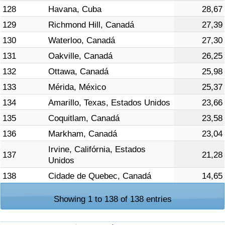
128
Havana, Cuba
28,67
129
Richmond Hill, Canadá
27,39
130
Waterloo, Canadá
27,30
131
Oakville, Canadá
26,25
132
Ottawa, Canadá
25,98
133
Mérida, México
25,37
134
Amarillo, Texas, Estados Unidos
23,66
135
Coquitlam, Canadá
23,58
136
Markham, Canadá
23,04
Irvine, Califórnia, Estados
137
21,28
Unidos
138
Cidade de Quebec, Canadá
14,65
Showing 1 to 138 of 138 entries