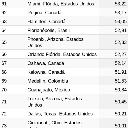
61
Miami, Flórida, Estados Unidos
53,22
62
Regina, Canadá
53,17
63
Hamilton, Canadá
53,05
64
Florianópolis, Brasil
52,91
Phoenix, Arizona, Estados
65
52,33
Unidos
66
Orlando Flórida, Estados Unidos
52,27
67
Oshawa, Canadá
52,14
68
Kelowna, Canadá
51,91
69
Medellin, Colômbia
51,53
70
Guanajuato, México
50,84
Tucson, Arizona, Estados
71
50,45
Unidos
72
Dallas, Texas, Estados Unidos
50,21
Cincinnati, Ohio, Estados
73
50,01