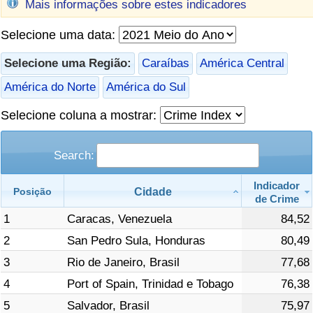
Mais informações sobre estes indicadores
Saúde
Selecione uma data:
Indicador de Saúde (Atual)
Selecione uma Região:
Caraíbas
América Central
América do Norte
América do Sul
Indicador de Saúde
Selecione coluna a mostrar:
Indicador de Saúde por País
Search:
Poluição
Indicador
Cidade
Posição
de Crime
Indicador de Poluição (Atual)
1
Caracas, Venezuela
84,52
Índice de poluição
2
San Pedro Sula, Honduras
80,49
3
Rio de Janeiro, Brasil
77,68
Indicador de Poluição por País
4
Port of Spain, Trinidad e Tobago
76,38
5
Salvador, Brasil
75,97
Trânsito