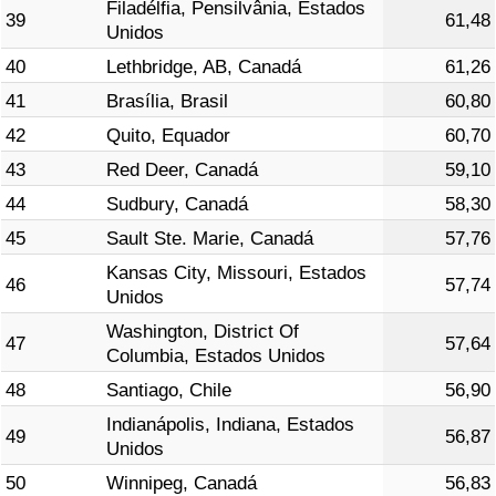
Filadélfia, Pensilvânia, Estados
39
61,48
Unidos
40
Lethbridge, AB, Canadá
61,26
41
Brasília, Brasil
60,80
42
Quito, Equador
60,70
43
Red Deer, Canadá
59,10
44
Sudbury, Canadá
58,30
45
Sault Ste. Marie, Canadá
57,76
Kansas City, Missouri, Estados
46
57,74
Unidos
Washington, District Of
47
57,64
Columbia, Estados Unidos
48
Santiago, Chile
56,90
Indianápolis, Indiana, Estados
49
56,87
Unidos
50
Winnipeg, Canadá
56,83