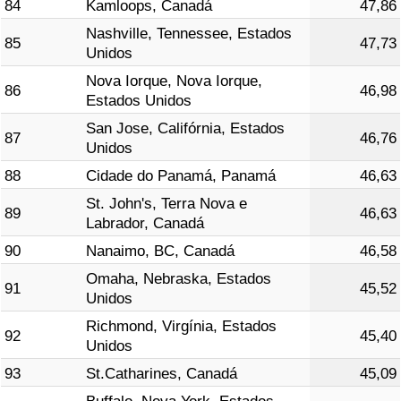
84
Kamloops, Canadá
47,86
Nashville, Tennessee, Estados
85
47,73
Unidos
Nova Iorque, Nova Iorque,
86
46,98
Estados Unidos
San Jose, Califórnia, Estados
87
46,76
Unidos
88
Cidade do Panamá, Panamá
46,63
St. John's, Terra Nova e
89
46,63
Labrador, Canadá
90
Nanaimo, BC, Canadá
46,58
Omaha, Nebraska, Estados
91
45,52
Unidos
Richmond, Virgínia, Estados
92
45,40
Unidos
93
St.Catharines, Canadá
45,09