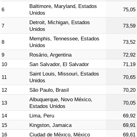
Baltimore, Maryland, Estados
6
75,05
Unidos
Indicador de Trânsito
Detroit, Michigan, Estados
7
73,59
Unidos
Indicador de Trânsito (Atual)
Memphis, Tennessee, Estados
8
73,52
Unidos
Indicador de Trânsito por País
9
Rosário, Argentina
72,92
10
San Salvador, El Salvador
71,19
Saint Louis, Missouri, Estados
11
70,65
Unidos
12
São Paulo, Brasil
70,20
Albuquerque, Novo México,
13
70,05
Estados Unidos
14
Lima, Peru
69,92
15
Kingston, Jamaica
69,91
16
Ciudad de México, México
69,61