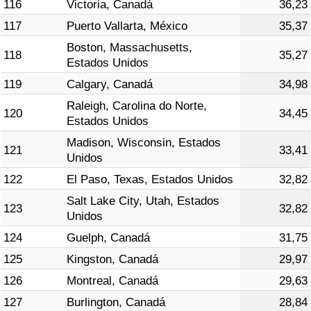
116
Victoria, Canadá
36,23
117
Puerto Vallarta, México
35,37
Boston, Massachusetts,
118
35,27
Estados Unidos
119
Calgary, Canadá
34,98
Raleigh, Carolina do Norte,
120
34,45
Estados Unidos
Madison, Wisconsin, Estados
121
33,41
Unidos
122
El Paso, Texas, Estados Unidos
32,82
Salt Lake City, Utah, Estados
123
32,82
Unidos
124
Guelph, Canadá
31,75
125
Kingston, Canadá
29,97
126
Montreal, Canadá
29,63
127
Burlington, Canadá
28,84