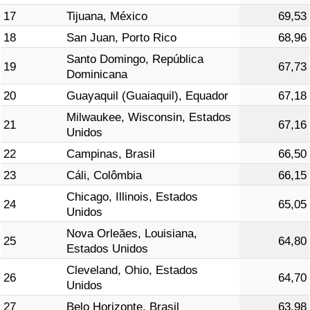
17
Tijuana, México
69,53
18
San Juan, Porto Rico
68,96
Santo Domingo, República
19
67,73
Dominicana
20
Guayaquil (Guaiaquil), Equador
67,18
Milwaukee, Wisconsin, Estados
21
67,16
Unidos
22
Campinas, Brasil
66,50
23
Cáli, Colômbia
66,15
Chicago, Illinois, Estados
24
65,05
Unidos
Nova Orleães, Louisiana,
25
64,80
Estados Unidos
Cleveland, Ohio, Estados
26
64,70
Unidos
27
Belo Horizonte, Brasil
63,98