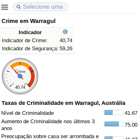
Crime em Warragul
Custo de Vida
Preços de Imóveis
Qualidade de Vida
Indicador
Indicador de Custo de Vida (Atual)
Indicador de Preços de Imóveis (Atual)
Indicador de Qualidade de Vida
Indicador de Crime:
40,74
Indicador de Segurança:
59,26
Indicador de Custo de Vida
Indicador de Preços de Imóveis
Indicador de Qualidade de Vida (Atual)
Indicador de Custo de Vida Por País
Indicador de Preços de Imóveis por País
Índice de qualidade de vida por país
Crime
0
120
em Aqaba
Crime
40.74
Taxas de Criminalidade em Warragul, Austrália
Taxa do Indicador de Crime (Atual)
Nível de Criminalidade
41.67
Indicador de Crime
Aumento de Criminalidade nos últimos 3
75.00
anos
Índice de criminalidade por país
Preocupação sobre casa ser arrombada e