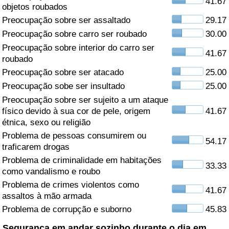
41.67
objetos roubados
Saúde
Preocupação sobre ser assaltado
29.17
Preocupação sobre carro ser roubado
30.00
Indicador de Saúde (Atual)
Preocupação sobre interior do carro ser
41.67
roubado
Indicador de Saúde
Preocupação sobre ser atacado
25.00
Preocupação sobe ser insultado
25.00
Indicador de Saúde por País
Preocupação sobre ser sujeito a um ataque
físico devido à sua cor de pele, origem
41.67
étnica, sexo ou religião
Poluição
Problema de pessoas consumirem ou
54.17
traficarem drogas
Indicador de Poluição (Atual)
Problema de criminalidade em habitações
33.33
como vandalismo e roubo
Índice de poluição
Problema de crimes violentos como
41.67
assaltos à mão armada
Indicador de Poluição por País
Problema de corrupção e suborno
45.83
Trânsito
Segurança em andar sozinho durante o dia em