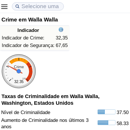
Crime em Walla Walla
Custo de Vida
Preços de Imóveis
Qualidade de Vida
Indicador
Indicador de Custo de Vida (Atual)
Indicador de Preços de Imóveis (Atual)
Indicador de Qualidade de Vida
Indicador de Crime:
32,35
Indicador de Segurança:
67,65
Indicador de Custo de Vida
Indicador de Preços de Imóveis
Indicador de Qualidade de Vida (Atual)
Indicador de Custo de Vida Por País
Indicador de Preços de Imóveis por País
Índice de qualidade de vida por país
Crime
0
120
em Aqaba
Crime
32.35
Taxas de Criminalidade em Walla Walla,
Taxa do Indicador de Crime (Atual)
Washington, Estados Unidos
Indicador de Crime
Nível de Criminalidade
37.50
Aumento de Criminalidade nos últimos 3
58.33
Índice de criminalidade por país
anos