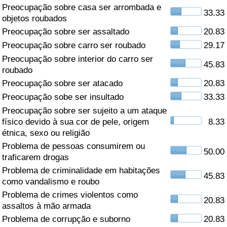
Preocupação sobre casa ser arrombada e
33.33
Saúde
objetos roubados
Preocupação sobre ser assaltado
20.83
Indicador de Saúde (Atual)
Preocupação sobre carro ser roubado
29.17
Preocupação sobre interior do carro ser
45.83
Indicador de Saúde
roubado
Preocupação sobre ser atacado
20.83
Indicador de Saúde por País
Preocupação sobe ser insultado
33.33
Preocupação sobre ser sujeito a um ataque
Poluição
físico devido à sua cor de pele, origem
8.33
étnica, sexo ou religião
Problema de pessoas consumirem ou
Indicador de Poluição (Atual)
50.00
traficarem drogas
Problema de criminalidade em habitações
Índice de poluição
45.83
como vandalismo e roubo
Problema de crimes violentos como
Indicador de Poluição por País
20.83
assaltos à mão armada
Problema de corrupção e suborno
20.83
Trânsito