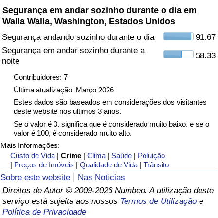
Segurança em andar sozinho durante o dia em
Walla Walla, Washington, Estados Unidos
Indicador de Trânsito
Segurança andando sozinho durante o dia
91.67
Indicador de Trânsito (Atual)
Segurança em andar sozinho durante a
58.33
noite
Indicador de Trânsito por País
Contribuidores: 7
Última atualização: Março 2026
Estes dados são baseados em considerações dos visitantes
deste website nos últimos 3 anos.
Se o valor é 0, significa que é considerado muito baixo, e se o
valor é 100, é considerado muito alto.
Mais Informações:
Custo de Vida
|
Crime
|
Clima
|
Saúde
|
Poluição
|
Preços de Imóveis
|
Qualidade de Vida
|
Trânsito
Sobre este website
Nas Notícias
Direitos de Autor © 2009-2026 Numbeo. A utilização deste
serviço está sujeita aos nossos
Termos de Utilização
e
Política de Privacidade