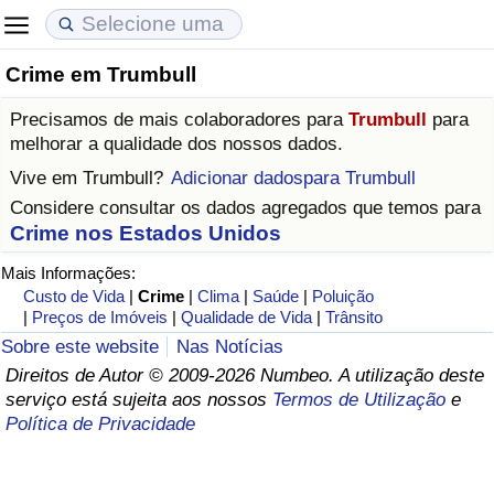
Crime em Trumbull
Custo de Vida
Preços de Imóveis
Qualidade de Vida
Precisamos de mais colaboradores para
Trumbull
para
Indicador de Custo de Vida (Atual)
Indicador de Preços de Imóveis (Atual)
Indicador de Qualidade de Vida
melhorar a qualidade dos nossos dados.
Vive em
Trumbull
?
Adicionar dadospara Trumbull
Indicador de Custo de Vida
Indicador de Preços de Imóveis
Indicador de Qualidade de Vida (Atual)
Considere consultar os dados agregados que temos para
Crime nos Estados Unidos
Indicador de Custo de Vida Por País
Indicador de Preços de Imóveis por País
Índice de qualidade de vida por país
Mais Informações:
Custo de Vida
|
Crime
|
Clima
|
Saúde
|
Poluição
em Aqaba
Crime
|
Preços de Imóveis
|
Qualidade de Vida
|
Trânsito
Sobre este website
Nas Notícias
Taxa do Indicador de Crime (Atual)
Direitos de Autor © 2009-2026 Numbeo. A utilização deste
serviço está sujeita aos nossos
Termos de Utilização
e
Indicador de Crime
Política de Privacidade
Índice de criminalidade por país