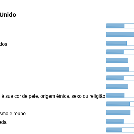
 Unido
ados
à sua cor de pele, origem étnica, sexo ou religião
ismo e roubo
ada