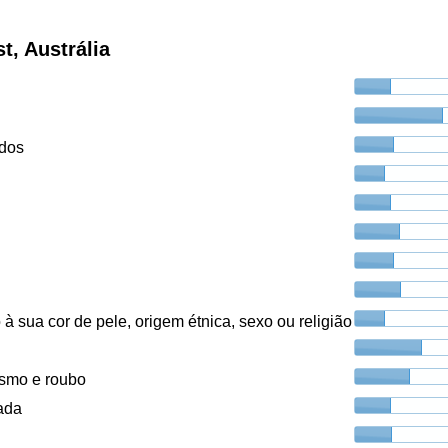
, Austrália
ados
à sua cor de pele, origem étnica, sexo ou religião
ismo e roubo
ada