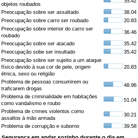
35.42
objetos roubados
Saúde
Preocupação sobre ser assaltado
38.04
Preocupação sobre carro ser roubado
20.83
Indicador de Saúde (Atual)
Preocupação sobre interior do carro ser
36.46
roubado
Indicador de Saúde
Preocupação sobre ser atacado
35.42
Preocupação sobe ser insultado
35.42
Indicador de Saúde por País
Preocupação sobre ser sujeito a um ataque
físico devido à sua cor de pele, origem
20.83
étnica, sexo ou religião
Poluição
Problema de pessoas consumirem ou
48.96
traficarem drogas
Indicador de Poluição (Atual)
Problema de criminalidade em habitações
51.04
como vandalismo e roubo
Índice de poluição
Problema de crimes violentos como
30.21
assaltos à mão armada
Indicador de Poluição por País
Problema de corrupção e suborno
39.58
Trânsito
Segurança em andar sozinho durante o dia em