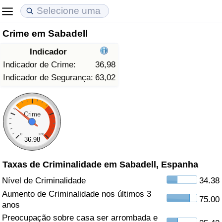
Crime em Sabadell
Custo de Vida
Preços de Imóveis
Qualidade de Vida
Indicador
Indicador de Custo de Vida (Atual)
Indicador de Preços de Imóveis (Atual)
Indicador de Qualidade de Vida
Indicador de Crime:
36,98
Indicador de Segurança:
63,02
Indicador de Custo de Vida
Indicador de Preços de Imóveis
Indicador de Qualidade de Vida (Atual)
Indicador de Custo de Vida Por País
Indicador de Preços de Imóveis por País
Índice de qualidade de vida por país
Crime
0
120
em Aqaba
Crime
36.98
Taxas de Criminalidade em Sabadell, Espanha
Taxa do Indicador de Crime (Atual)
Nível de Criminalidade
34.38
Indicador de Crime
Aumento de Criminalidade nos últimos 3
75.00
anos
Índice de criminalidade por país
Preocupação sobre casa ser arrombada e