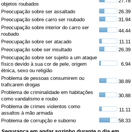
27.78
objetos roubados
Saúde
Preocupação sobre ser assaltado
26.39
Preocupação sobre carro ser roubado
31.94
Indicador de Saúde (Atual)
Preocupação sobre interior do carro ser
44.44
roubado
Indicador de Saúde
Preocupação sobre ser atacado
11.11
Preocupação sobe ser insultado
26.39
Indicador de Saúde por País
Preocupação sobre ser sujeito a um ataque
físico devido à sua cor de pele, origem
6.94
étnica, sexo ou religião
Poluição
Problema de pessoas consumirem ou
38.89
traficarem drogas
Indicador de Poluição (Atual)
Problema de criminalidade em habitações
30.88
como vandalismo e roubo
Índice de poluição
Problema de crimes violentos como
11.11
assaltos à mão armada
Indicador de Poluição por País
Problema de corrupção e suborno
58.33
Trânsito
Segurança em andar sozinho durante o dia em