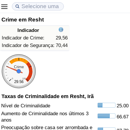
Crime em Resht
Custo de Vida
Preços de Imóveis
Qualidade de Vida
Indicador
Indicador de Custo de Vida (Atual)
Indicador de Preços de Imóveis (Atual)
Indicador de Qualidade de Vida
Indicador de Crime:
29,56
Indicador de Segurança:
70,44
Indicador de Custo de Vida
Indicador de Preços de Imóveis
Indicador de Qualidade de Vida (Atual)
Indicador de Custo de Vida Por País
Indicador de Preços de Imóveis por País
Índice de qualidade de vida por país
Crime
0
120
em Aqaba
Crime
29.56
Taxas de Criminalidade em Resht, Irã
Taxa do Indicador de Crime (Atual)
Nível de Criminalidade
25.00
Indicador de Crime
Aumento de Criminalidade nos últimos 3
66.67
anos
Índice de criminalidade por país
Preocupação sobre casa ser arrombada e