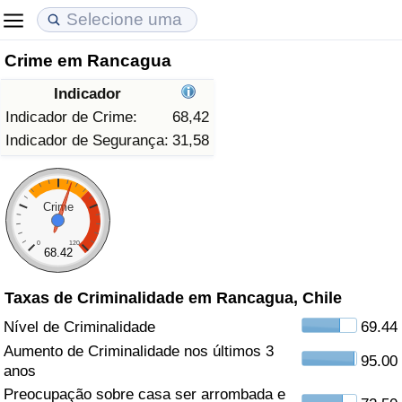
Crime em Rancagua
Custo de Vida
Preços de Imóveis
Qualidade de Vida
Indicador
Indicador de Custo de Vida (Atual)
Indicador de Preços de Imóveis (Atual)
Indicador de Qualidade de Vida
Indicador de Crime:
68,42
Indicador de Segurança:
31,58
Indicador de Custo de Vida
Indicador de Preços de Imóveis
Indicador de Qualidade de Vida (Atual)
Indicador de Custo de Vida Por País
Indicador de Preços de Imóveis por País
Índice de qualidade de vida por país
Crime
0
120
em Aqaba
Crime
68.42
Taxas de Criminalidade em Rancagua, Chile
Taxa do Indicador de Crime (Atual)
Nível de Criminalidade
69.44
Indicador de Crime
Aumento de Criminalidade nos últimos 3
95.00
anos
Índice de criminalidade por país
Preocupação sobre casa ser arrombada e