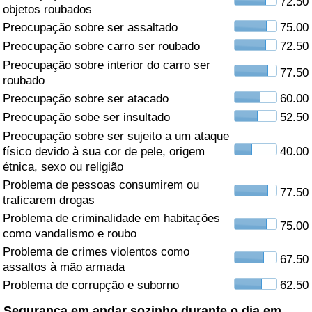
72.50
objetos roubados
Saúde
Preocupação sobre ser assaltado
75.00
Preocupação sobre carro ser roubado
72.50
Indicador de Saúde (Atual)
Preocupação sobre interior do carro ser
77.50
roubado
Indicador de Saúde
Preocupação sobre ser atacado
60.00
Preocupação sobe ser insultado
52.50
Indicador de Saúde por País
Preocupação sobre ser sujeito a um ataque
físico devido à sua cor de pele, origem
40.00
étnica, sexo ou religião
Poluição
Problema de pessoas consumirem ou
77.50
traficarem drogas
Indicador de Poluição (Atual)
Problema de criminalidade em habitações
75.00
como vandalismo e roubo
Índice de poluição
Problema de crimes violentos como
67.50
assaltos à mão armada
Indicador de Poluição por País
Problema de corrupção e suborno
62.50
Trânsito
Segurança em andar sozinho durante o dia em