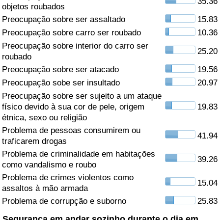
35.36
objetos roubados
Saúde
Preocupação sobre ser assaltado
15.83
Preocupação sobre carro ser roubado
10.36
Indicador de Saúde (Atual)
Preocupação sobre interior do carro ser
25.20
roubado
Indicador de Saúde
Preocupação sobre ser atacado
19.56
Preocupação sobe ser insultado
20.97
Indicador de Saúde por País
Preocupação sobre ser sujeito a um ataque
físico devido à sua cor de pele, origem
19.83
étnica, sexo ou religião
Poluição
Problema de pessoas consumirem ou
41.94
traficarem drogas
Indicador de Poluição (Atual)
Problema de criminalidade em habitações
39.26
como vandalismo e roubo
Índice de poluição
Problema de crimes violentos como
15.04
assaltos à mão armada
Indicador de Poluição por País
Problema de corrupção e suborno
25.83
Trânsito
Segurança em andar sozinho durante o dia em