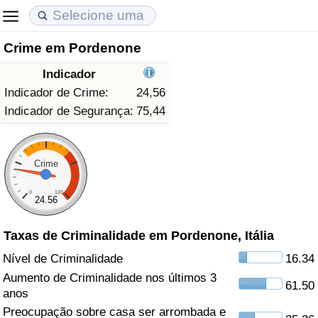
Crime em Pordenone
Custo de Vida
Preços de Imóveis
Qualidade de Vida
Indicador
Indicador de Custo de Vida (Atual)
Indicador de Preços de Imóveis (Atual)
Indicador de Qualidade de Vida
Indicador de Crime:
24,56
Indicador de Segurança:
75,44
Indicador de Custo de Vida
Indicador de Preços de Imóveis
Indicador de Qualidade de Vida (Atual)
Indicador de Custo de Vida Por País
Indicador de Preços de Imóveis por País
Índice de qualidade de vida por país
Crime
0
120
em Aqaba
Crime
24.56
Taxas de Criminalidade em Pordenone, Itália
Taxa do Indicador de Crime (Atual)
Nível de Criminalidade
16.34
Indicador de Crime
Aumento de Criminalidade nos últimos 3
61.50
anos
Índice de criminalidade por país
Preocupação sobre casa ser arrombada e