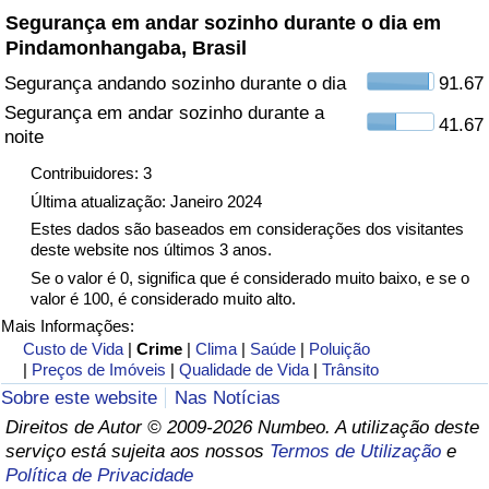
Segurança em andar sozinho durante o dia em
Pindamonhangaba, Brasil
Indicador de Trânsito
Segurança andando sozinho durante o dia
91.67
Indicador de Trânsito (Atual)
Segurança em andar sozinho durante a
41.67
noite
Indicador de Trânsito por País
Contribuidores: 3
Última atualização: Janeiro 2024
Estes dados são baseados em considerações dos visitantes
deste website nos últimos 3 anos.
Se o valor é 0, significa que é considerado muito baixo, e se o
valor é 100, é considerado muito alto.
Mais Informações:
Custo de Vida
|
Crime
|
Clima
|
Saúde
|
Poluição
|
Preços de Imóveis
|
Qualidade de Vida
|
Trânsito
Sobre este website
Nas Notícias
Direitos de Autor © 2009-2026 Numbeo. A utilização deste
serviço está sujeita aos nossos
Termos de Utilização
e
Política de Privacidade