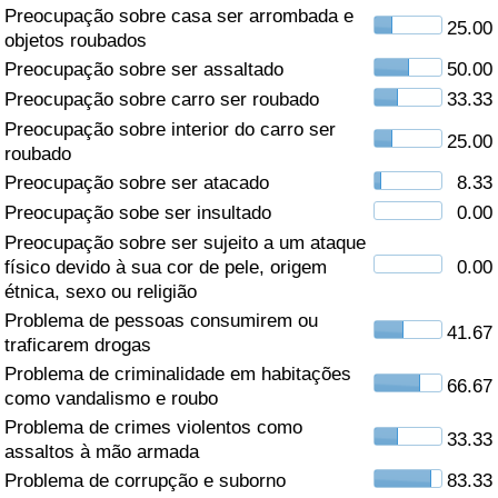
Preocupação sobre casa ser arrombada e
25.00
Saúde
objetos roubados
Preocupação sobre ser assaltado
50.00
Indicador de Saúde (Atual)
Preocupação sobre carro ser roubado
33.33
Preocupação sobre interior do carro ser
25.00
Indicador de Saúde
roubado
Preocupação sobre ser atacado
8.33
Indicador de Saúde por País
Preocupação sobe ser insultado
0.00
Preocupação sobre ser sujeito a um ataque
Poluição
físico devido à sua cor de pele, origem
0.00
étnica, sexo ou religião
Problema de pessoas consumirem ou
Indicador de Poluição (Atual)
41.67
traficarem drogas
Problema de criminalidade em habitações
Índice de poluição
66.67
como vandalismo e roubo
Problema de crimes violentos como
Indicador de Poluição por País
33.33
assaltos à mão armada
Problema de corrupção e suborno
83.33
Trânsito