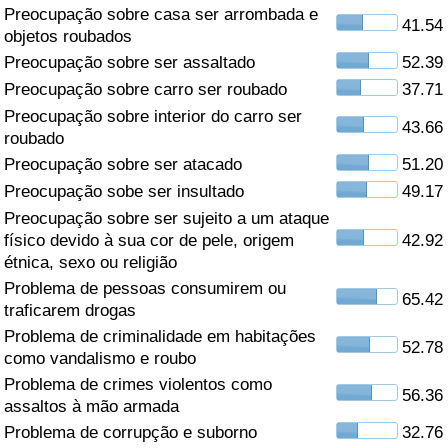
Preocupação sobre casa ser arrombada e
41.54
Saúde
objetos roubados
Preocupação sobre ser assaltado
52.39
Indicador de Saúde (Atual)
Preocupação sobre carro ser roubado
37.71
Preocupação sobre interior do carro ser
43.66
Indicador de Saúde
roubado
Preocupação sobre ser atacado
51.20
Indicador de Saúde por País
Preocupação sobe ser insultado
49.17
Preocupação sobre ser sujeito a um ataque
Poluição
físico devido à sua cor de pele, origem
42.92
étnica, sexo ou religião
Problema de pessoas consumirem ou
Indicador de Poluição (Atual)
65.42
traficarem drogas
Problema de criminalidade em habitações
Índice de poluição
52.78
como vandalismo e roubo
Problema de crimes violentos como
Indicador de Poluição por País
56.36
assaltos à mão armada
Problema de corrupção e suborno
32.76
Trânsito