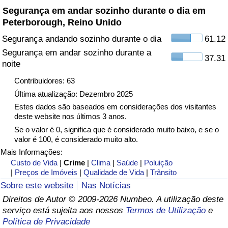
Segurança em andar sozinho durante o dia em
Peterborough, Reino Unido
Indicador de Trânsito
Segurança andando sozinho durante o dia
61.12
Indicador de Trânsito (Atual)
Segurança em andar sozinho durante a
37.31
noite
Indicador de Trânsito por País
Contribuidores: 63
Última atualização: Dezembro 2025
Estes dados são baseados em considerações dos visitantes
deste website nos últimos 3 anos.
Se o valor é 0, significa que é considerado muito baixo, e se o
valor é 100, é considerado muito alto.
Mais Informações:
Custo de Vida
|
Crime
|
Clima
|
Saúde
|
Poluição
|
Preços de Imóveis
|
Qualidade de Vida
|
Trânsito
Sobre este website
Nas Notícias
Direitos de Autor © 2009-2026 Numbeo. A utilização deste
serviço está sujeita aos nossos
Termos de Utilização
e
Política de Privacidade