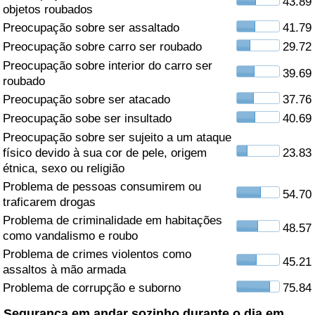
43.89
objetos roubados
Saúde
Preocupação sobre ser assaltado
41.79
Preocupação sobre carro ser roubado
29.72
Indicador de Saúde (Atual)
Preocupação sobre interior do carro ser
39.69
roubado
Indicador de Saúde
Preocupação sobre ser atacado
37.76
Preocupação sobe ser insultado
40.69
Indicador de Saúde por País
Preocupação sobre ser sujeito a um ataque
físico devido à sua cor de pele, origem
23.83
étnica, sexo ou religião
Poluição
Problema de pessoas consumirem ou
54.70
traficarem drogas
Indicador de Poluição (Atual)
Problema de criminalidade em habitações
48.57
como vandalismo e roubo
Índice de poluição
Problema de crimes violentos como
45.21
assaltos à mão armada
Indicador de Poluição por País
Problema de corrupção e suborno
75.84
Trânsito
Segurança em andar sozinho durante o dia em