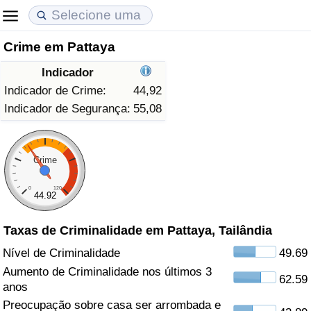
Crime em Pattaya
Custo de Vida
Preços de Imóveis
Qualidade de Vida
Indicador
Indicador de Custo de Vida (Atual)
Indicador de Preços de Imóveis (Atual)
Indicador de Qualidade de Vida
Indicador de Crime:
44,92
Indicador de Segurança:
55,08
Indicador de Custo de Vida
Indicador de Preços de Imóveis
Indicador de Qualidade de Vida (Atual)
Indicador de Custo de Vida Por País
Indicador de Preços de Imóveis por País
Índice de qualidade de vida por país
Crime
0
120
em Aqaba
Crime
44.92
Taxas de Criminalidade em Pattaya, Tailândia
Taxa do Indicador de Crime (Atual)
Nível de Criminalidade
49.69
Indicador de Crime
Aumento de Criminalidade nos últimos 3
62.59
anos
Índice de criminalidade por país
Preocupação sobre casa ser arrombada e