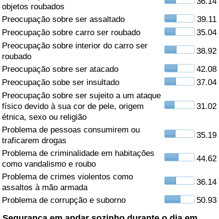
36.14
objetos roubados
Saúde
Preocupação sobre ser assaltado
39.11
Preocupação sobre carro ser roubado
35.04
Indicador de Saúde (Atual)
Preocupação sobre interior do carro ser
38.92
roubado
Indicador de Saúde
Preocupação sobre ser atacado
42.08
Preocupação sobe ser insultado
37.04
Indicador de Saúde por País
Preocupação sobre ser sujeito a um ataque
físico devido à sua cor de pele, origem
31.02
étnica, sexo ou religião
Poluição
Problema de pessoas consumirem ou
35.19
traficarem drogas
Indicador de Poluição (Atual)
Problema de criminalidade em habitações
44.62
como vandalismo e roubo
Índice de poluição
Problema de crimes violentos como
36.14
assaltos à mão armada
Indicador de Poluição por País
Problema de corrupção e suborno
50.93
Trânsito
Segurança em andar sozinho durante o dia em