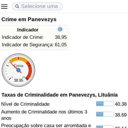
Crime em Panevezys
Custo de Vida
Preços de Imóveis
Qualidade de Vida
Indicador
Indicador de Custo de Vida (Atual)
Indicador de Preços de Imóveis (Atual)
Indicador de Qualidade de Vida
Indicador de Crime:
38,95
Indicador de Segurança:
61,05
Indicador de Custo de Vida
Indicador de Preços de Imóveis
Indicador de Qualidade de Vida (Atual)
Indicador de Custo de Vida Por País
Indicador de Preços de Imóveis por País
Índice de qualidade de vida por país
Crime
0
120
em Aqaba
Crime
38.95
Taxas de Criminalidade em Panevezys, Lituânia
Taxa do Indicador de Crime (Atual)
Nível de Criminalidade
40.38
Indicador de Crime
Aumento de Criminalidade nos últimos 3
38.69
anos
Índice de criminalidade por país
Preocupação sobre casa ser arrombada e