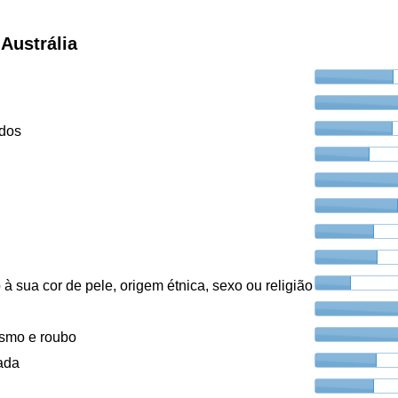
Austrália
ados
à sua cor de pele, origem étnica, sexo ou religião
ismo e roubo
ada