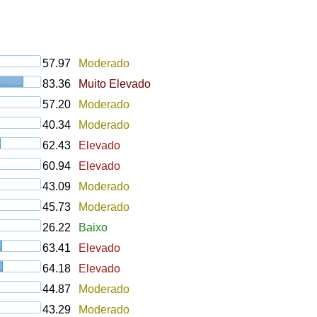
57.97
Moderado
83.36
Muito Elevado
57.20
Moderado
40.34
Moderado
62.43
Elevado
60.94
Elevado
43.09
Moderado
45.73
Moderado
26.22
Baixo
63.41
Elevado
64.18
Elevado
44.87
Moderado
43.29
Moderado