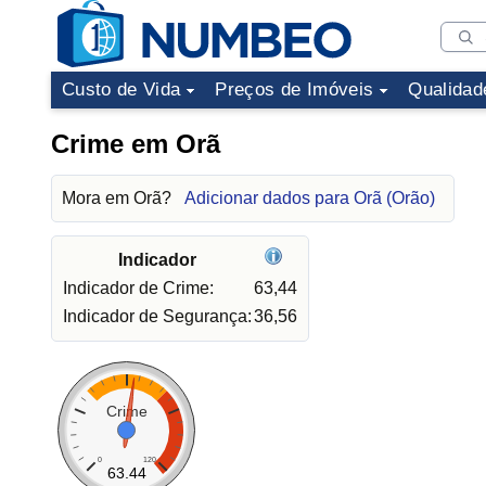
Custo de Vida
Preços de Imóveis
Qualidad
Crime em Orã
Mora em Orã?
Adicionar dados para Orã (Orão)
Indicador
Indicador de Crime:
63,44
Indicador de Segurança:
36,56
Crime
0
120
63.44