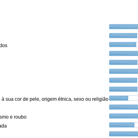
ados
à sua cor de pele, origem étnica, sexo ou religião
ismo e roubo
ada