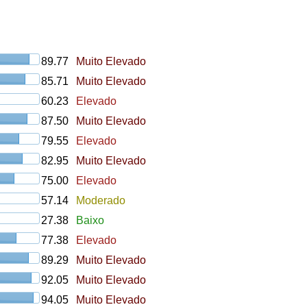
89.77
Muito Elevado
85.71
Muito Elevado
60.23
Elevado
87.50
Muito Elevado
79.55
Elevado
82.95
Muito Elevado
75.00
Elevado
57.14
Moderado
27.38
Baixo
77.38
Elevado
89.29
Muito Elevado
92.05
Muito Elevado
94.05
Muito Elevado