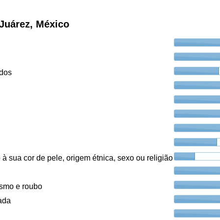
Juárez, México
ados
à sua cor de pele, origem étnica, sexo ou religião
ismo e roubo
ada