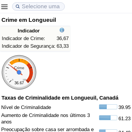
Crime em Longueuil
Custo de Vida
Preços de Imóveis
Qualidade de Vida
Indicador
Indicador de Custo de Vida (Atual)
Indicador de Preços de Imóveis (Atual)
Indicador de Qualidade de Vida
Indicador de Crime:
36,67
Indicador de Segurança:
63,33
Indicador de Custo de Vida
Indicador de Preços de Imóveis
Indicador de Qualidade de Vida (Atual)
Indicador de Custo de Vida Por País
Indicador de Preços de Imóveis por País
Índice de qualidade de vida por país
Crime
0
120
em Aqaba
Crime
36.67
Taxas de Criminalidade em Longueuil, Canadá
Taxa do Indicador de Crime (Atual)
Nível de Criminalidade
39.95
Indicador de Crime
Aumento de Criminalidade nos últimos 3
61.23
anos
Índice de criminalidade por país
Preocupação sobre casa ser arrombada e