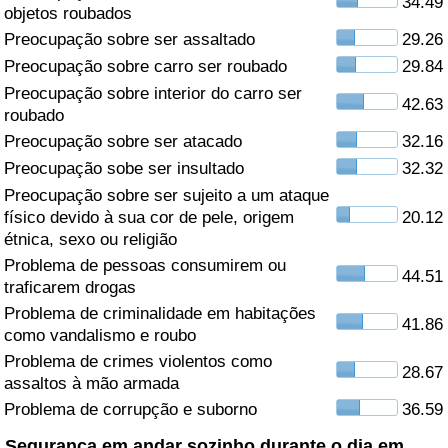
34.49
objetos roubados
Saúde
Preocupação sobre ser assaltado
29.26
Preocupação sobre carro ser roubado
29.84
Indicador de Saúde (Atual)
Preocupação sobre interior do carro ser
42.63
roubado
Indicador de Saúde
Preocupação sobre ser atacado
32.16
Preocupação sobe ser insultado
32.32
Indicador de Saúde por País
Preocupação sobre ser sujeito a um ataque
físico devido à sua cor de pele, origem
20.12
étnica, sexo ou religião
Poluição
Problema de pessoas consumirem ou
44.51
traficarem drogas
Indicador de Poluição (Atual)
Problema de criminalidade em habitações
41.86
como vandalismo e roubo
Índice de poluição
Problema de crimes violentos como
28.67
assaltos à mão armada
Indicador de Poluição por País
Problema de corrupção e suborno
36.59
Trânsito
Segurança em andar sozinho durante o dia em