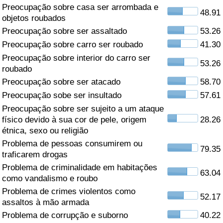
Preocupação sobre casa ser arrombada e
48.91
Saúde
objetos roubados
Preocupação sobre ser assaltado
53.26
Indicador de Saúde (Atual)
Preocupação sobre carro ser roubado
41.30
Preocupação sobre interior do carro ser
53.26
Indicador de Saúde
roubado
Preocupação sobre ser atacado
58.70
Indicador de Saúde por País
Preocupação sobe ser insultado
57.61
Preocupação sobre ser sujeito a um ataque
Poluição
físico devido à sua cor de pele, origem
28.26
étnica, sexo ou religião
Problema de pessoas consumirem ou
Indicador de Poluição (Atual)
79.35
traficarem drogas
Problema de criminalidade em habitações
Índice de poluição
63.04
como vandalismo e roubo
Problema de crimes violentos como
Indicador de Poluição por País
52.17
assaltos à mão armada
Problema de corrupção e suborno
40.22
Trânsito