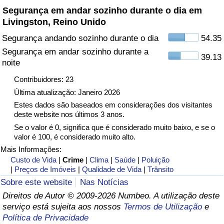
Segurança em andar sozinho durante o dia em
Livingston, Reino Unido
Indicador de Trânsito
Segurança andando sozinho durante o dia
54.35
Indicador de Trânsito (Atual)
Segurança em andar sozinho durante a
39.13
noite
Indicador de Trânsito por País
Contribuidores: 23
Última atualização: Janeiro 2026
Estes dados são baseados em considerações dos visitantes
deste website nos últimos 3 anos.
Se o valor é 0, significa que é considerado muito baixo, e se o
valor é 100, é considerado muito alto.
Mais Informações:
Custo de Vida
|
Crime
|
Clima
|
Saúde
|
Poluição
|
Preços de Imóveis
|
Qualidade de Vida
|
Trânsito
Sobre este website
Nas Notícias
Direitos de Autor © 2009-2026 Numbeo. A utilização deste
serviço está sujeita aos nossos
Termos de Utilização
e
Política de Privacidade