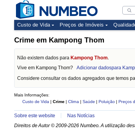
Custo de Vida
Preços de Imóveis
Qualidad
Crime em Kampong Thom
Não existem dados para
Kampong Thom
.
Vive em
Kampong Thom
?
Adicionar dadospara Kam
Considere consultar os dados agregados que temos p
Mais Informações:
Custo de Vida
|
Crime
|
Clima
|
Saúde
|
Poluição
|
Preços d
Sobre este website
Nas Notícias
Direitos de Autor © 2009-2026 Numbeo. A utilização dest