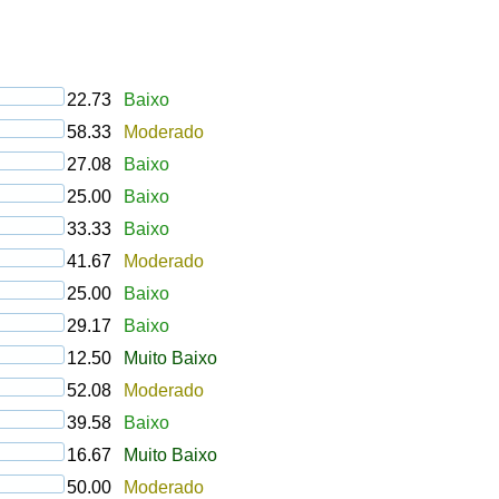
22.73
Baixo
58.33
Moderado
27.08
Baixo
25.00
Baixo
33.33
Baixo
41.67
Moderado
25.00
Baixo
29.17
Baixo
12.50
Muito Baixo
52.08
Moderado
39.58
Baixo
16.67
Muito Baixo
50.00
Moderado