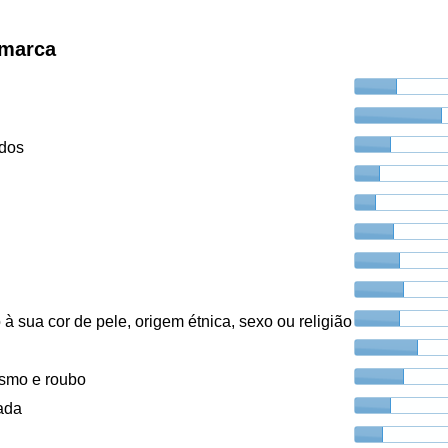
amarca
ados
à sua cor de pele, origem étnica, sexo ou religião
ismo e roubo
ada