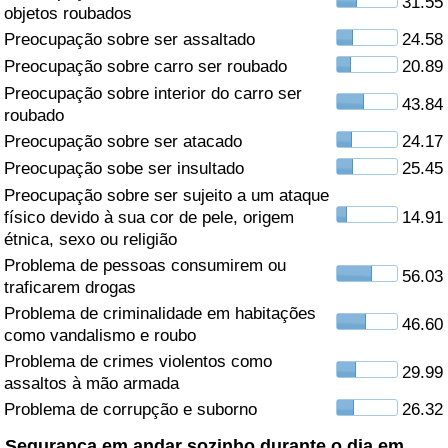
31.55
objetos roubados
Saúde
Preocupação sobre ser assaltado
24.58
Preocupação sobre carro ser roubado
20.89
Indicador de Saúde (Atual)
Preocupação sobre interior do carro ser
43.84
roubado
Indicador de Saúde
Preocupação sobre ser atacado
24.17
Preocupação sobe ser insultado
25.45
Indicador de Saúde por País
Preocupação sobre ser sujeito a um ataque
físico devido à sua cor de pele, origem
14.91
étnica, sexo ou religião
Poluição
Problema de pessoas consumirem ou
56.03
traficarem drogas
Indicador de Poluição (Atual)
Problema de criminalidade em habitações
46.60
como vandalismo e roubo
Índice de poluição
Problema de crimes violentos como
29.99
assaltos à mão armada
Indicador de Poluição por País
Problema de corrupção e suborno
26.32
Trânsito
Segurança em andar sozinho durante o dia em