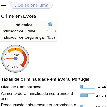
Crime em Évora
Custo de Vida
Preços de Imóveis
Qualidade de Vida
Indicador
Indicador de Custo de Vida (Atual)
Indicador de Preços de Imóveis (Atual)
Indicador de Qualidade de Vida
Indicador de Crime:
21,63
Indicador de Segurança:
78,37
Indicador de Custo de Vida
Indicador de Preços de Imóveis
Indicador de Qualidade de Vida (Atual)
Indicador de Custo de Vida Por País
Indicador de Preços de Imóveis por País
Índice de qualidade de vida por país
Crime
0
120
em Aqaba
Crime
21.63
Taxas de Criminalidade em Évora, Portugal
Taxa do Indicador de Crime (Atual)
Nível de Criminalidade
14.44
Indicador de Crime
Aumento de Criminalidade nos últimos 3
47.70
anos
Índice de criminalidade por país
Preocupação sobre casa ser arrombada e