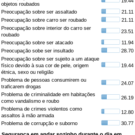
19.44
objetos roubados
Saúde
Preocupação sobre ser assaltado
21.11
Preocupação sobre carro ser roubado
21.11
Indicador de Saúde (Atual)
Preocupação sobre interior do carro ser
23.51
roubado
Indicador de Saúde
Preocupação sobre ser atacado
11.94
Preocupação sobe ser insultado
28.70
Indicador de Saúde por País
Preocupação sobre ser sujeito a um ataque
físico devido à sua cor de pele, origem
19.44
étnica, sexo ou religião
Poluição
Problema de pessoas consumirem ou
24.07
traficarem drogas
Indicador de Poluição (Atual)
Problema de criminalidade em habitações
26.19
como vandalismo e roubo
Índice de poluição
Problema de crimes violentos como
12.80
assaltos à mão armada
Indicador de Poluição por País
Problema de corrupção e suborno
30.77
Trânsito
Segurança em andar sozinho durante o dia em