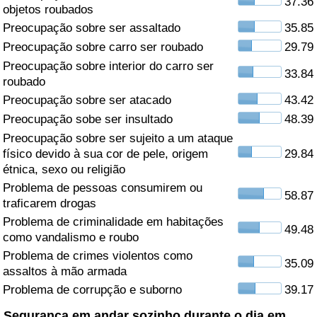
37.36
objetos roubados
Saúde
Preocupação sobre ser assaltado
35.85
Preocupação sobre carro ser roubado
29.79
Indicador de Saúde (Atual)
Preocupação sobre interior do carro ser
33.84
roubado
Indicador de Saúde
Preocupação sobre ser atacado
43.42
Preocupação sobe ser insultado
48.39
Indicador de Saúde por País
Preocupação sobre ser sujeito a um ataque
físico devido à sua cor de pele, origem
29.84
étnica, sexo ou religião
Poluição
Problema de pessoas consumirem ou
58.87
traficarem drogas
Indicador de Poluição (Atual)
Problema de criminalidade em habitações
49.48
como vandalismo e roubo
Índice de poluição
Problema de crimes violentos como
35.09
assaltos à mão armada
Indicador de Poluição por País
Problema de corrupção e suborno
39.17
Trânsito
Segurança em andar sozinho durante o dia em