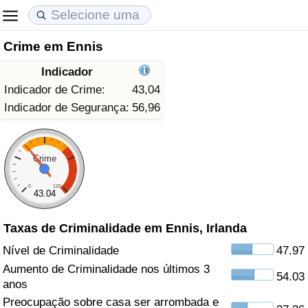
Crime em Ennis
Custo de Vida
Preços de Imóveis
Qualidade de Vida
Indicador
Indicador de Custo de Vida (Atual)
Indicador de Preços de Imóveis (Atual)
Indicador de Qualidade de Vida
Indicador de Crime:
43,04
Indicador de Segurança:
56,96
Indicador de Custo de Vida
Indicador de Preços de Imóveis
Indicador de Qualidade de Vida (Atual)
Indicador de Custo de Vida Por País
Indicador de Preços de Imóveis por País
Índice de qualidade de vida por país
Crime
0
120
em Aqaba
Crime
43.04
Taxas de Criminalidade em Ennis, Irlanda
Taxa do Indicador de Crime (Atual)
Nível de Criminalidade
47.97
Indicador de Crime
Aumento de Criminalidade nos últimos 3
54.03
anos
Índice de criminalidade por país
Preocupação sobre casa ser arrombada e