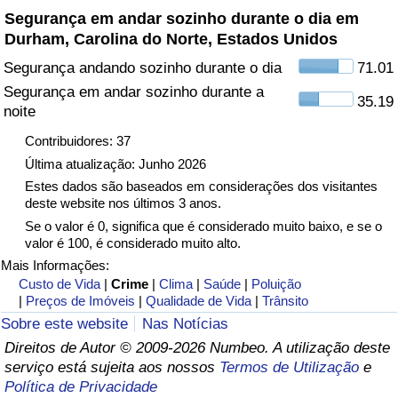
Segurança em andar sozinho durante o dia em
Durham, Carolina do Norte, Estados Unidos
Indicador de Trânsito
Segurança andando sozinho durante o dia
71.01
Indicador de Trânsito (Atual)
Segurança em andar sozinho durante a
35.19
noite
Indicador de Trânsito por País
Contribuidores: 37
Última atualização: Junho 2026
Estes dados são baseados em considerações dos visitantes
deste website nos últimos 3 anos.
Se o valor é 0, significa que é considerado muito baixo, e se o
valor é 100, é considerado muito alto.
Mais Informações:
Custo de Vida
|
Crime
|
Clima
|
Saúde
|
Poluição
|
Preços de Imóveis
|
Qualidade de Vida
|
Trânsito
Sobre este website
Nas Notícias
Direitos de Autor © 2009-2026 Numbeo. A utilização deste
serviço está sujeita aos nossos
Termos de Utilização
e
Política de Privacidade