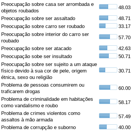
Preocupação sobre casa ser arrombada e
48.03
Saúde
objetos roubados
Preocupação sobre ser assaltado
48.71
Indicador de Saúde (Atual)
Preocupação sobre carro ser roubado
33.17
Preocupação sobre interior do carro ser
57.70
Indicador de Saúde
roubado
Preocupação sobre ser atacado
42.63
Indicador de Saúde por País
Preocupação sobe ser insultado
50.71
Preocupação sobre ser sujeito a um ataque
Poluição
físico devido à sua cor de pele, origem
30.71
étnica, sexo ou religião
Problema de pessoas consumirem ou
Indicador de Poluição (Atual)
60.00
traficarem drogas
Problema de criminalidade em habitações
Índice de poluição
58.17
como vandalismo e roubo
Problema de crimes violentos como
Indicador de Poluição por País
57.49
assaltos à mão armada
Problema de corrupção e suborno
40.00
Trânsito