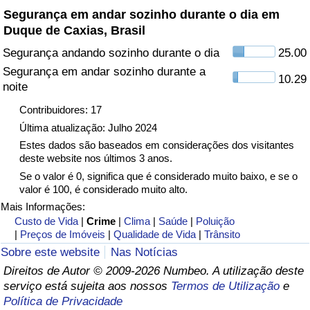
Segurança em andar sozinho durante o dia em
Duque de Caxias, Brasil
Indicador de Trânsito
Segurança andando sozinho durante o dia
25.00
Indicador de Trânsito (Atual)
Segurança em andar sozinho durante a
10.29
noite
Indicador de Trânsito por País
Contribuidores: 17
Última atualização: Julho 2024
Estes dados são baseados em considerações dos visitantes
deste website nos últimos 3 anos.
Se o valor é 0, significa que é considerado muito baixo, e se o
valor é 100, é considerado muito alto.
Mais Informações:
Custo de Vida
|
Crime
|
Clima
|
Saúde
|
Poluição
|
Preços de Imóveis
|
Qualidade de Vida
|
Trânsito
Sobre este website
Nas Notícias
Direitos de Autor © 2009-2026 Numbeo. A utilização deste
serviço está sujeita aos nossos
Termos de Utilização
e
Política de Privacidade