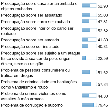
Preocupação sobre casa ser arrombada e
52.90
Saúde
objetos roubados
Preocupação sobre ser assaltado
55.03
Indicador de Saúde (Atual)
Preocupação sobre carro ser roubado
47.31
Preocupação sobre interior do carro ser
52.62
Indicador de Saúde
roubado
Preocupação sobre ser atacado
41.80
Indicador de Saúde por País
Preocupação sobe ser insultado
40.31
Preocupação sobre ser sujeito a um ataque
Poluição
físico devido à sua cor de pele, origem
22.59
étnica, sexo ou religião
Problema de pessoas consumirem ou
Indicador de Poluição (Atual)
51.62
traficarem drogas
Problema de criminalidade em habitações
Índice de poluição
57.84
como vandalismo e roubo
Problema de crimes violentos como
Indicador de Poluição por País
44.30
assaltos à mão armada
Problema de corrupção e suborno
79.45
Trânsito