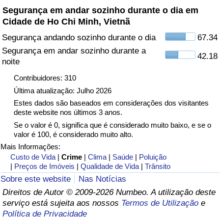
Segurança em andar sozinho durante o dia em
Cidade de Ho Chi Minh, Vietnã
Indicador de Trânsito
Segurança andando sozinho durante o dia
67.34
Indicador de Trânsito (Atual)
Segurança em andar sozinho durante a
42.18
noite
Indicador de Trânsito por País
Contribuidores: 310
Última atualização: Julho 2026
Estes dados são baseados em considerações dos visitantes
deste website nos últimos 3 anos.
Se o valor é 0, significa que é considerado muito baixo, e se o
valor é 100, é considerado muito alto.
Mais Informações:
Custo de Vida
|
Crime
|
Clima
|
Saúde
|
Poluição
|
Preços de Imóveis
|
Qualidade de Vida
|
Trânsito
Sobre este website
Nas Notícias
Direitos de Autor © 2009-2026 Numbeo. A utilização deste
serviço está sujeita aos nossos
Termos de Utilização
e
Política de Privacidade