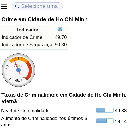
Crime em Cidade de Ho Chi Minh
Custo de Vida
Preços de Imóveis
Qualidade de Vida
Indicador
Indicador de Custo de Vida (Atual)
Indicador de Preços de Imóveis (Atual)
Indicador de Qualidade de Vida
Indicador de Crime:
49,70
Indicador de Segurança:
50,30
Indicador de Custo de Vida
Indicador de Preços de Imóveis
Indicador de Qualidade de Vida (Atual)
Indicador de Custo de Vida Por País
Indicador de Preços de Imóveis por País
Índice de qualidade de vida por país
Crime
0
120
em Aqaba
Crime
49.7
Taxas de Criminalidade em Cidade de Ho Chi Minh,
Taxa do Indicador de Crime (Atual)
Vietnã
Indicador de Crime
Nível de Criminalidade
49.83
Aumento de Criminalidade nos últimos 3
59.14
Índice de criminalidade por país
anos