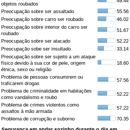
49.44
objetos roubados
Saúde
Preocupação sobre ser assaltado
55.56
Preocupação sobre carro ser roubado
46.02
Indicador de Saúde (Atual)
Preocupação sobre interior do carro ser
51.67
roubado
Indicador de Saúde
Preocupação sobre ser atacado
52.22
Preocupação sobe ser insultado
33.14
Indicador de Saúde por País
Preocupação sobre ser sujeito a um ataque
físico devido à sua cor de pele, origem
18.60
étnica, sexo ou religião
Poluição
Problema de pessoas consumirem ou
57.56
traficarem drogas
Indicador de Poluição (Atual)
Problema de criminalidade em habitações
52.22
como vandalismo e roubo
Índice de poluição
Problema de crimes violentos como
57.22
assaltos à mão armada
Indicador de Poluição por País
Problema de corrupção e suborno
70.35
Trânsito
Segurança em andar sozinho durante o dia em