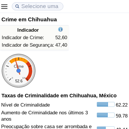
Crime em Chihuahua
Custo de Vida
Preços de Imóveis
Qualidade de Vida
Indicador
Indicador de Custo de Vida (Atual)
Indicador de Preços de Imóveis (Atual)
Indicador de Qualidade de Vida
Indicador de Crime:
52,60
Indicador de Segurança:
47,40
Indicador de Custo de Vida
Indicador de Preços de Imóveis
Indicador de Qualidade de Vida (Atual)
Indicador de Custo de Vida Por País
Indicador de Preços de Imóveis por País
Índice de qualidade de vida por país
Crime
0
120
em Aqaba
Crime
52.6
Taxas de Criminalidade em Chihuahua, México
Taxa do Indicador de Crime (Atual)
Nível de Criminalidade
62.22
Indicador de Crime
Aumento de Criminalidade nos últimos 3
59.78
anos
Índice de criminalidade por país
Preocupação sobre casa ser arrombada e