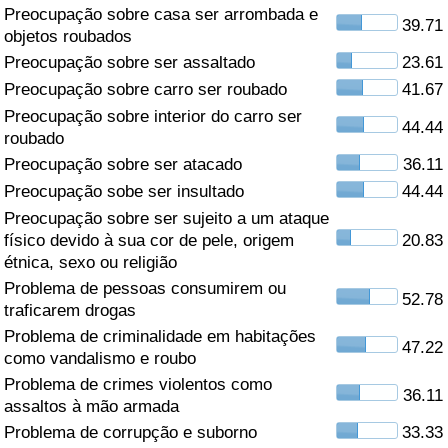
Preocupação sobre casa ser arrombada e
39.71
Saúde
objetos roubados
Preocupação sobre ser assaltado
23.61
Indicador de Saúde (Atual)
Preocupação sobre carro ser roubado
41.67
Preocupação sobre interior do carro ser
44.44
Indicador de Saúde
roubado
Preocupação sobre ser atacado
36.11
Indicador de Saúde por País
Preocupação sobe ser insultado
44.44
Preocupação sobre ser sujeito a um ataque
Poluição
físico devido à sua cor de pele, origem
20.83
étnica, sexo ou religião
Problema de pessoas consumirem ou
Indicador de Poluição (Atual)
52.78
traficarem drogas
Problema de criminalidade em habitações
Índice de poluição
47.22
como vandalismo e roubo
Problema de crimes violentos como
Indicador de Poluição por País
36.11
assaltos à mão armada
Problema de corrupção e suborno
33.33
Trânsito