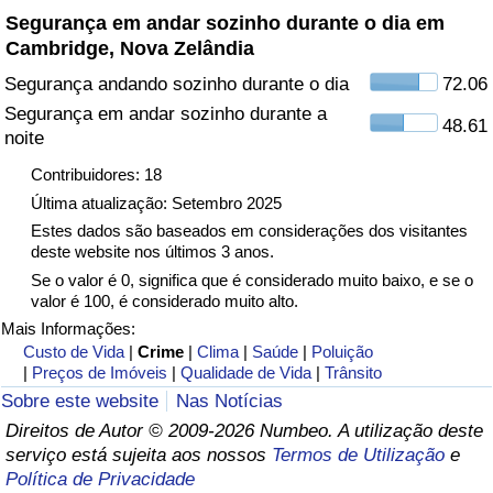
Segurança em andar sozinho durante o dia em
Cambridge, Nova Zelândia
Indicador de Trânsito
Segurança andando sozinho durante o dia
72.06
Indicador de Trânsito (Atual)
Segurança em andar sozinho durante a
48.61
noite
Indicador de Trânsito por País
Contribuidores: 18
Última atualização: Setembro 2025
Estes dados são baseados em considerações dos visitantes
deste website nos últimos 3 anos.
Se o valor é 0, significa que é considerado muito baixo, e se o
valor é 100, é considerado muito alto.
Mais Informações:
Custo de Vida
|
Crime
|
Clima
|
Saúde
|
Poluição
|
Preços de Imóveis
|
Qualidade de Vida
|
Trânsito
Sobre este website
Nas Notícias
Direitos de Autor © 2009-2026 Numbeo. A utilização deste
serviço está sujeita aos nossos
Termos de Utilização
e
Política de Privacidade