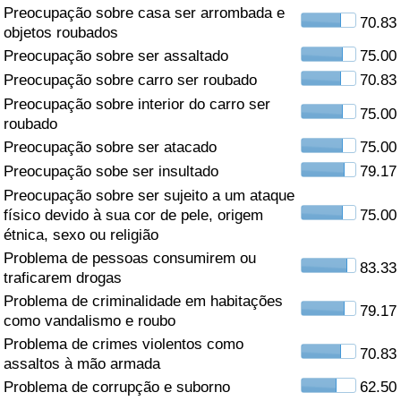
Preocupação sobre casa ser arrombada e
70.83
Saúde
objetos roubados
Preocupação sobre ser assaltado
75.00
Indicador de Saúde (Atual)
Preocupação sobre carro ser roubado
70.83
Preocupação sobre interior do carro ser
75.00
Indicador de Saúde
roubado
Preocupação sobre ser atacado
75.00
Indicador de Saúde por País
Preocupação sobe ser insultado
79.17
Preocupação sobre ser sujeito a um ataque
Poluição
físico devido à sua cor de pele, origem
75.00
étnica, sexo ou religião
Problema de pessoas consumirem ou
Indicador de Poluição (Atual)
83.33
traficarem drogas
Problema de criminalidade em habitações
Índice de poluição
79.17
como vandalismo e roubo
Problema de crimes violentos como
Indicador de Poluição por País
70.83
assaltos à mão armada
Problema de corrupção e suborno
62.50
Trânsito