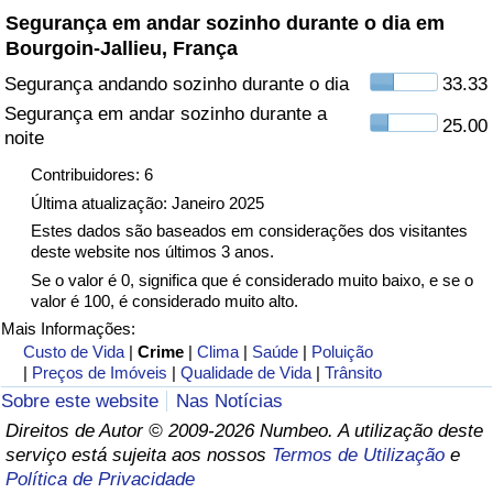
Segurança em andar sozinho durante o dia em
Bourgoin-Jallieu, França
Indicador de Trânsito
Segurança andando sozinho durante o dia
33.33
Indicador de Trânsito (Atual)
Segurança em andar sozinho durante a
25.00
noite
Indicador de Trânsito por País
Contribuidores: 6
Última atualização: Janeiro 2025
Estes dados são baseados em considerações dos visitantes
deste website nos últimos 3 anos.
Se o valor é 0, significa que é considerado muito baixo, e se o
valor é 100, é considerado muito alto.
Mais Informações:
Custo de Vida
|
Crime
|
Clima
|
Saúde
|
Poluição
|
Preços de Imóveis
|
Qualidade de Vida
|
Trânsito
Sobre este website
Nas Notícias
Direitos de Autor © 2009-2026 Numbeo. A utilização deste
serviço está sujeita aos nossos
Termos de Utilização
e
Política de Privacidade