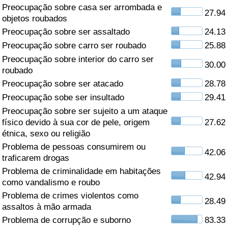
Preocupação sobre casa ser arrombada e
27.94
Saúde
objetos roubados
Preocupação sobre ser assaltado
24.13
Indicador de Saúde (Atual)
Preocupação sobre carro ser roubado
25.88
Preocupação sobre interior do carro ser
30.00
Indicador de Saúde
roubado
Preocupação sobre ser atacado
28.78
Indicador de Saúde por País
Preocupação sobe ser insultado
29.41
Preocupação sobre ser sujeito a um ataque
Poluição
físico devido à sua cor de pele, origem
27.62
étnica, sexo ou religião
Problema de pessoas consumirem ou
Indicador de Poluição (Atual)
42.06
traficarem drogas
Problema de criminalidade em habitações
Índice de poluição
42.94
como vandalismo e roubo
Problema de crimes violentos como
Indicador de Poluição por País
28.49
assaltos à mão armada
Problema de corrupção e suborno
83.33
Trânsito