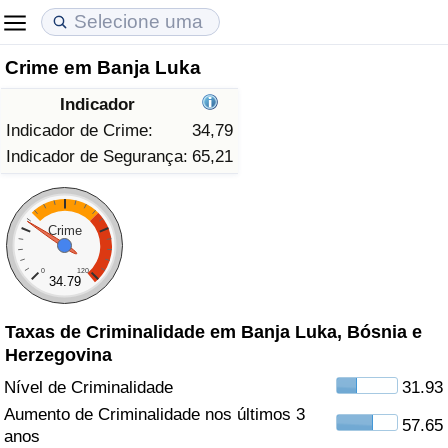
Crime em Banja Luka
Custo de Vida
Preços de Imóveis
Qualidade de Vida
Indicador
Indicador de Custo de Vida (Atual)
Indicador de Preços de Imóveis (Atual)
Indicador de Qualidade de Vida
Indicador de Crime:
34,79
Indicador de Segurança:
65,21
Indicador de Custo de Vida
Indicador de Preços de Imóveis
Indicador de Qualidade de Vida (Atual)
Indicador de Custo de Vida Por País
Indicador de Preços de Imóveis por País
Índice de qualidade de vida por país
Crime
0
120
em Aqaba
Crime
34.79
Taxas de Criminalidade em Banja Luka, Bósnia e
Taxa do Indicador de Crime (Atual)
Herzegovina
Indicador de Crime
Nível de Criminalidade
31.93
Aumento de Criminalidade nos últimos 3
57.65
Índice de criminalidade por país
anos