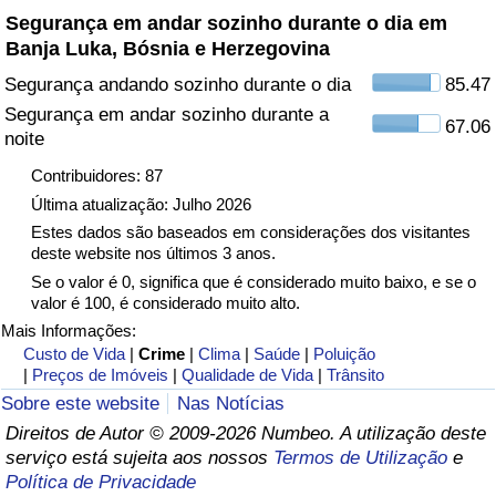
Segurança em andar sozinho durante o dia em
Banja Luka, Bósnia e Herzegovina
Indicador de Trânsito
Segurança andando sozinho durante o dia
85.47
Indicador de Trânsito (Atual)
Segurança em andar sozinho durante a
67.06
noite
Indicador de Trânsito por País
Contribuidores: 87
Última atualização: Julho 2026
Estes dados são baseados em considerações dos visitantes
deste website nos últimos 3 anos.
Se o valor é 0, significa que é considerado muito baixo, e se o
valor é 100, é considerado muito alto.
Mais Informações:
Custo de Vida
|
Crime
|
Clima
|
Saúde
|
Poluição
|
Preços de Imóveis
|
Qualidade de Vida
|
Trânsito
Sobre este website
Nas Notícias
Direitos de Autor © 2009-2026 Numbeo. A utilização deste
serviço está sujeita aos nossos
Termos de Utilização
e
Política de Privacidade