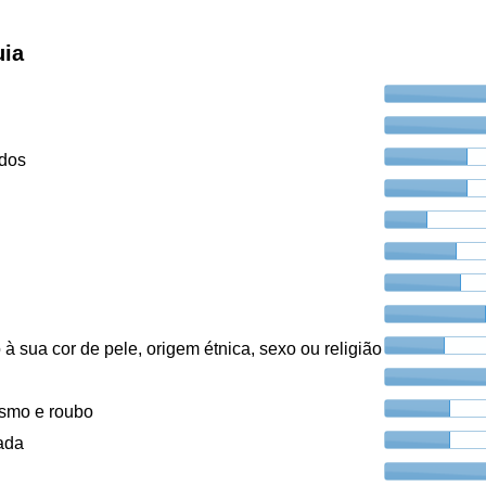
uia
ados
à sua cor de pele, origem étnica, sexo ou religião
ismo e roubo
ada