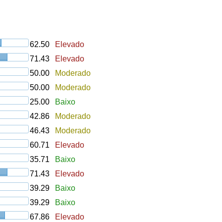
62.50
Elevado
71.43
Elevado
50.00
Moderado
50.00
Moderado
25.00
Baixo
42.86
Moderado
46.43
Moderado
60.71
Elevado
35.71
Baixo
71.43
Elevado
39.29
Baixo
39.29
Baixo
67.86
Elevado