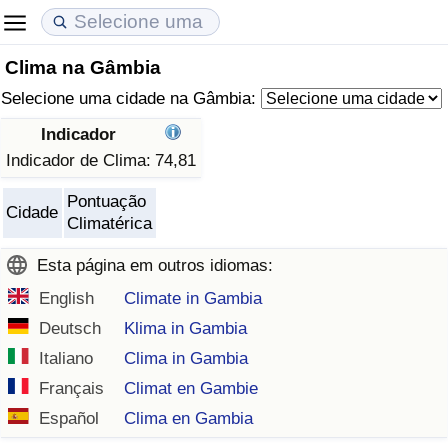
Clima na Gâmbia
Custo de Vida
Preços de Imóveis
Qualidade de Vida
Selecione uma cidade na Gâmbia:
Indicador de Custo de Vida (Atual)
Indicador de Preços de Imóveis (Atual)
Indicador de Qualidade de Vida
Indicador
Indicador de Clima:
74,81
Indicador de Custo de Vida
Indicador de Preços de Imóveis
Indicador de Qualidade de Vida (Atual)
Pontuação
Cidade
Climatérica
Indicador de Custo de Vida Por País
Indicador de Preços de Imóveis por País
Índice de qualidade de vida por país
Esta página em outros idiomas:
em Aqaba
Crime
English
Climate in Gambia
Deutsch
Klima in Gambia
Taxa do Indicador de Crime (Atual)
Italiano
Clima in Gambia
Indicador de Crime
Français
Climat en Gambie
Español
Clima en Gambia
Índice de criminalidade por país