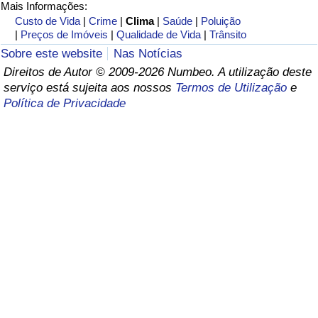
Mais Informações:
Custo de Vida
|
Crime
|
Clima
|
Saúde
|
Poluição
Saúde
|
Preços de Imóveis
|
Qualidade de Vida
|
Trânsito
Sobre este website
Nas Notícias
Indicador de Saúde (Atual)
Direitos de Autor © 2009-2026 Numbeo. A utilização deste
serviço está sujeita aos nossos
Termos de Utilização
e
Indicador de Saúde
Política de Privacidade
Indicador de Saúde por País
Poluição
Indicador de Poluição (Atual)
Índice de poluição
Indicador de Poluição por País
Trânsito