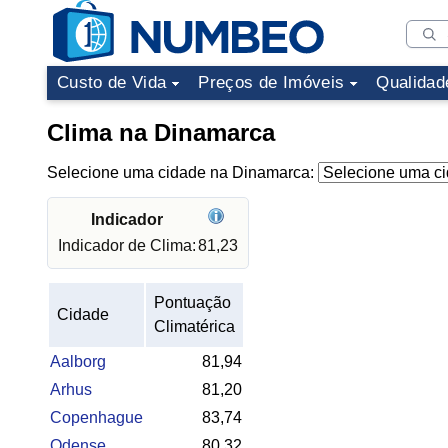
Custo de Vida
Preços de Imóveis
Qualidad
Clima na Dinamarca
Selecione uma cidade na Dinamarca:
Indicador
Indicador de Clima:
81,23
Pontuação
Cidade
Climatérica
Aalborg
81,94
Arhus
81,20
Copenhague
83,74
Odense
80,32