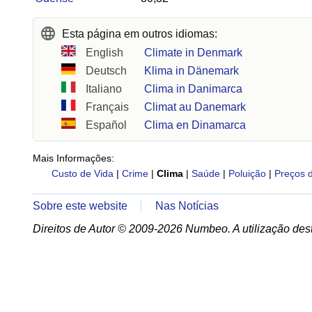
Esta página em outros idiomas:
English
Climate in Denmark
Deutsch
Klima in Dänemark
Italiano
Clima in Danimarca
Français
Climat au Danemark
Español
Clima en Dinamarca
Mais Informações:
Custo de Vida
|
Crime
|
Clima
|
Saúde
|
Poluição
|
Preços 
Sobre este website
Nas Notícias
Direitos de Autor © 2009-2026 Numbeo. A utilização dest