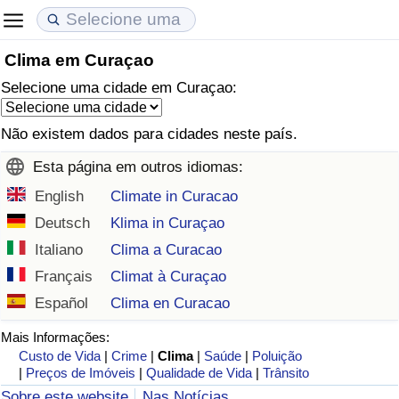
Clima em Curaçao
Custo de Vida
Preços de Imóveis
Qualidade de Vida
Selecione uma cidade em Curaçao:
Indicador de Custo de Vida (Atual)
Indicador de Preços de Imóveis (Atual)
Indicador de Qualidade de Vida
Não existem dados para cidades neste país.
Indicador de Custo de Vida
Indicador de Preços de Imóveis
Indicador de Qualidade de Vida (Atual)
Esta página em outros idiomas:
English
Climate in Curacao
Indicador de Custo de Vida Por País
Indicador de Preços de Imóveis por País
Índice de qualidade de vida por país
Deutsch
Klima in Curaçao
em Aqaba
Crime
Italiano
Clima a Curacao
Français
Climat à Curaçao
Taxa do Indicador de Crime (Atual)
Español
Clima en Curacao
Mais Informações:
Indicador de Crime
Custo de Vida
|
Crime
|
Clima
|
Saúde
|
Poluição
|
Preços de Imóveis
|
Qualidade de Vida
|
Trânsito
Índice de criminalidade por país
Sobre este website
Nas Notícias