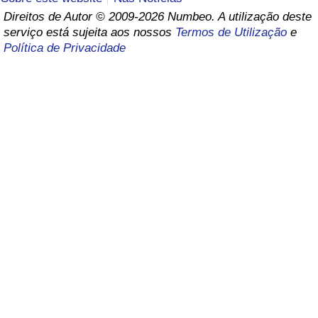
Direitos de Autor © 2009-2026 Numbeo. A utilização deste
Saúde
serviço está sujeita aos nossos
Termos de Utilização
e
Política de Privacidade
Indicador de Saúde (Atual)
Indicador de Saúde
Indicador de Saúde por País
Poluição
Indicador de Poluição (Atual)
Índice de poluição
Indicador de Poluição por País
Trânsito