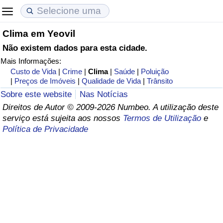
Clima em Yeovil
Custo de Vida
Preços de Imóveis
Qualidade de Vida
Não existem dados para esta cidade.
Mais Informações:
Indicador de Custo de Vida (Atual)
Indicador de Preços de Imóveis (Atual)
Indicador de Qualidade de Vida
Custo de Vida
|
Crime
|
Clima
|
Saúde
|
Poluição
|
Preços de Imóveis
|
Qualidade de Vida
|
Trânsito
Indicador de Custo de Vida
Indicador de Preços de Imóveis
Indicador de Qualidade de Vida (Atual)
Sobre este website
Nas Notícias
Direitos de Autor © 2009-2026 Numbeo. A utilização deste
Indicador de Custo de Vida Por País
Indicador de Preços de Imóveis por País
Índice de qualidade de vida por país
serviço está sujeita aos nossos
Termos de Utilização
e
Política de Privacidade
em Aqaba
Crime
Taxa do Indicador de Crime (Atual)
Indicador de Crime
Índice de criminalidade por país