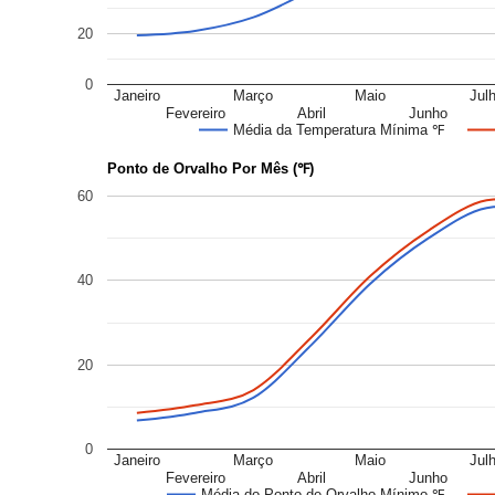
20
0
Janeiro
Março
Maio
Jul
Fevereiro
Abril
Junho
Média da Temperatura Mínima ℉
Ponto de Orvalho Por Mês (℉)
60
40
20
0
Janeiro
Março
Maio
Jul
Fevereiro
Abril
Junho
Média do Ponto de Orvalho Mínimo ℉