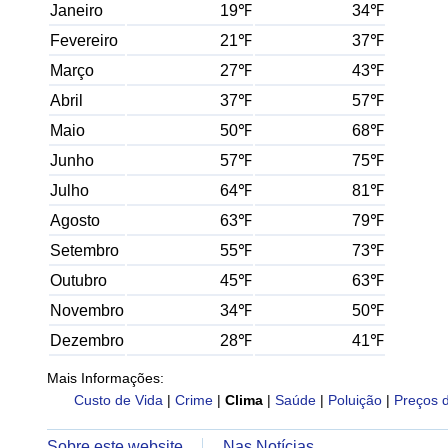
Janeiro
19℉
34℉
Fevereiro
21℉
37℉
Março
27℉
43℉
Abril
37℉
57℉
Maio
50℉
68℉
Junho
57℉
75℉
Julho
64℉
81℉
Agosto
63℉
79℉
Setembro
55℉
73℉
Outubro
45℉
63℉
Novembro
34℉
50℉
Dezembro
28℉
41℉
Mais Informações:
Custo de Vida
|
Crime
|
Clima
|
Saúde
|
Poluição
|
Preços 
Sobre este website
Nas Notícias