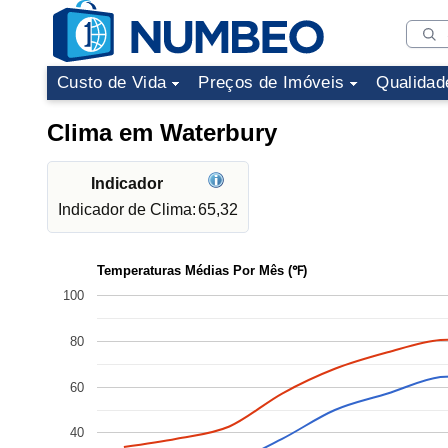
Custo de Vida
Preços de Imóveis
Qualidad
Clima em Waterbury
Indicador
Indicador de Clima:
65,32
Temperaturas Médias Por Mês (℉)
100
80
60
40