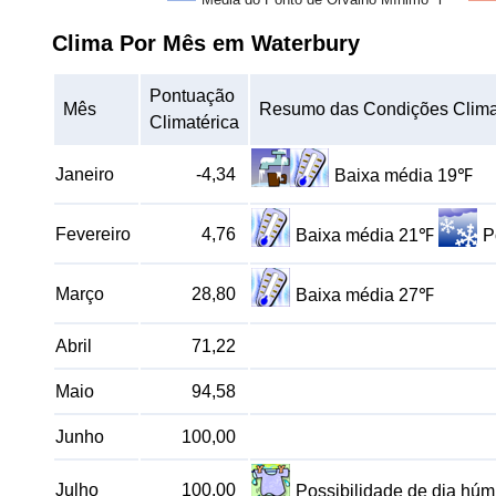
Clima Por Mês em Waterbury
Pontuação
Mês
Resumo das Condições Clima
Climatérica
Janeiro
-4,34
Baixa média 19℉
Fevereiro
4,76
Baixa média 21℉
P
Março
28,80
Baixa média 27℉
Abril
71,22
Maio
94,58
Junho
100,00
Julho
100,00
Possibilidade de dia hú