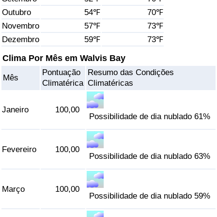
Outubro
54℉
70℉
Saúde
Novembro
57℉
73℉
Dezembro
59℉
73℉
Indicador de Saúde (Atual)
Clima Por Mês em Walvis Bay
Indicador de Saúde
Pontuação
Resumo das Condições
Mês
Climatérica
Climatéricas
Indicador de Saúde por País
Janeiro
100,00
Poluição
Possibilidade de dia nublado 61%
Indicador de Poluição (Atual)
Fevereiro
100,00
Possibilidade de dia nublado 63%
Índice de poluição
Março
100,00
Indicador de Poluição por País
Possibilidade de dia nublado 59%
Trânsito