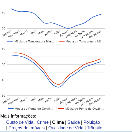
60
50
Janeiro
Fevereiro
Março
Abril
Maio
Junho
Julho
Agosto
Setembro
Outubro
Novembro
Dezembro
Média da Temperatura Mín…
Média da Temperatura Má…
60
50
40
30
Janeiro
Fevereiro
Março
Abril
Maio
Junho
Julho
Agosto
Setembro
Outubro
Novembro
Dezembro
Média do Ponto de Orvalh…
Média do Ponto de Orvalh…
Mais Informações:
Custo de Vida
|
Crime
|
Clima
|
Saúde
|
Poluição
|
Preços de Imóveis
|
Qualidade de Vida
|
Trânsito