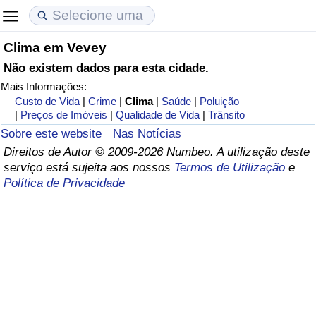
Clima em Vevey
Custo de Vida
Preços de Imóveis
Qualidade de Vida
Não existem dados para esta cidade.
Mais Informações:
Indicador de Custo de Vida (Atual)
Indicador de Preços de Imóveis (Atual)
Indicador de Qualidade de Vida
Custo de Vida
|
Crime
|
Clima
|
Saúde
|
Poluição
|
Preços de Imóveis
|
Qualidade de Vida
|
Trânsito
Indicador de Custo de Vida
Indicador de Preços de Imóveis
Indicador de Qualidade de Vida (Atual)
Sobre este website
Nas Notícias
Direitos de Autor © 2009-2026 Numbeo. A utilização deste
Indicador de Custo de Vida Por País
Indicador de Preços de Imóveis por País
Índice de qualidade de vida por país
serviço está sujeita aos nossos
Termos de Utilização
e
Política de Privacidade
em Aqaba
Crime
Taxa do Indicador de Crime (Atual)
Indicador de Crime
Índice de criminalidade por país