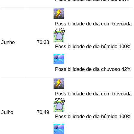
Indicador de Trânsito
Possibilidade de dia com trovoada
Indicador de Trânsito (Atual)
41%
Junho
76,38
Indicador de Trânsito por País
Possibilidade de dia húmido 100%
Possibilidade de dia chuvoso 42%
Possibilidade de dia com trovoada
55%
Julho
70,49
Possibilidade de dia húmido 100%