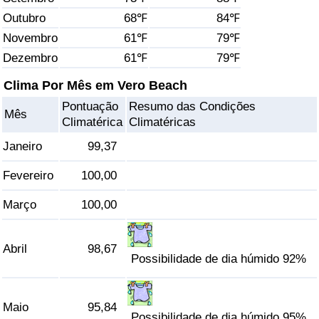
Outubro
68℉
84℉
Saúde
Novembro
61℉
79℉
Dezembro
61℉
79℉
Indicador de Saúde (Atual)
Clima Por Mês em Vero Beach
Indicador de Saúde
Pontuação
Resumo das Condições
Mês
Climatérica
Climatéricas
Indicador de Saúde por País
Janeiro
99,37
Poluição
Fevereiro
100,00
Março
100,00
Indicador de Poluição (Atual)
Índice de poluição
Abril
98,67
Possibilidade de dia húmido 92%
Indicador de Poluição por País
Maio
95,84
Trânsito
Possibilidade de dia húmido 95%