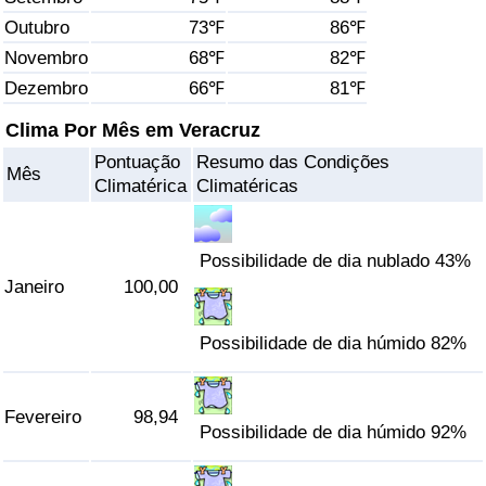
Outubro
73℉
86℉
Saúde
Novembro
68℉
82℉
Dezembro
66℉
81℉
Indicador de Saúde (Atual)
Clima Por Mês em Veracruz
Indicador de Saúde
Pontuação
Resumo das Condições
Mês
Climatérica
Climatéricas
Indicador de Saúde por País
Poluição
Possibilidade de dia nublado 43%
Janeiro
100,00
Indicador de Poluição (Atual)
Possibilidade de dia húmido 82%
Índice de poluição
Fevereiro
98,94
Indicador de Poluição por País
Possibilidade de dia húmido 92%
Trânsito